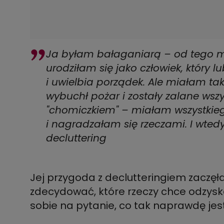
Ja byłam bałaganiarą – od tego 
urodziłam się jako człowiek, który l
i uwielbia porządek. Ale miałam t
wybuchł pożar i zostały zalane wsz
"chomiczkiem" – miałam wszystki
i nagradzałam się rzeczami. I wted
decluttering
Jej przygoda z declutteringiem zaczęła
zdecydować, które rzeczy chce odzys
sobie na pytanie, co tak naprawdę jest