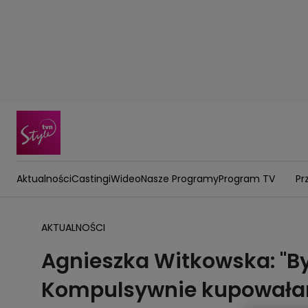
Aktualności
Castingi
Wideo
Nasze Programy
Program TV
Pr
AKTUALNOŚCI
Agnieszka Witkowska: "B
Kompulsywnie kupowałam