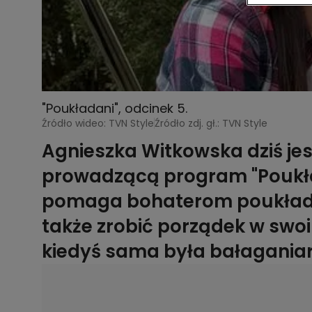
"Poukładani", odcinek 5.
Źródło wideo: TVN Style
Źródło zdj. gł.: TVN Style
Agnieszka Witkowska dziś jes
prowadzącą program "Poukła
pomaga bohaterom poukładać
także zrobić porządek w swoim
kiedyś sama była bałaganiar