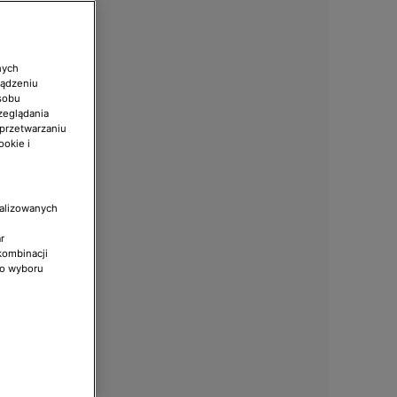
nych
ządzeniu
sobu
zeglądania
 przetwarzaniu
ookie i
nalizowanych
r
kombinacji
do wyboru