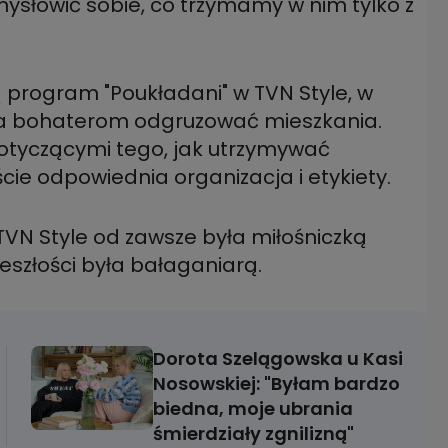
mysłowić sobie, co trzymamy w nim tylko z
program "Poukładani" w TVN Style, w
ga bohaterom odgruzować mieszkania.
dotyczącymi tego, jak utrzymywać
ie odpowiednia organizacja i etykiety.
VN Style od zawsze była miłośniczką
eszłości była bałaganiarą.
Dorota Szelągowska u Kasi
Nosowskiej: "Byłam bardzo
biedna, moje ubrania
śmierdziały zgnilizną"