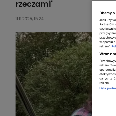
rzeczami"
Dbamy o 
11.11.2025, 15:24
Jeśli użytk
Partnerów 
użytkownika
przeglądani
przechowywa
w oparciu o
reklam”.
Po
Wraz z n
Przechowywa
reklam. Twor
spersonaliz
efektywnośc
danych z ró
reklam.
Lista part