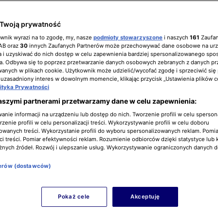
Twoją prywatność
ownik wyrazi na to zgodę, my, nasze
podmioty stowarzyszone
i naszych
161
Zaufa
IAB oraz
30
innych Zaufanych Partnerów może przechowywać dane osobowe na ur
 i uzyskiwać do nich dostęp w celu zapewnienia bardziej spersonalizowanego spo
a. Odbywa się to poprzez przetwarzanie danych osobowych zebranych z danych pr
nych w plikach cookie. Użytkownik może udzielić/wycofać zgodę i sprzeciwić się
 uzasadniony interes w dowolnym momencie, klikając przycisk „Ustawienia plików c
lityka Prywatności
aszymi partnerami przetwarzamy dane w celu zapewnienia:
nie informacji na urządzeniu lub dostęp do nich. Tworzenie profili w celu sperso
zenie profili w celu personalizacji treści. Wykorzystywanie profili w celu doboru
owanych treści. Wykorzystanie profili do wyboru spersonalizowanych reklam. Pomia
i treści. Pomiar efektywności reklam. Rozumienie odbiorców dzięki statystyce lub 
żnych źródeł. Rozwój i ulepszanie usług. Wykorzystywanie ograniczonych danych 
nerów (dostawców)
Pokaż cele
Akceptuję