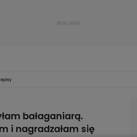
zepisy
yłam bałaganiarą.
 i nagradzałam się