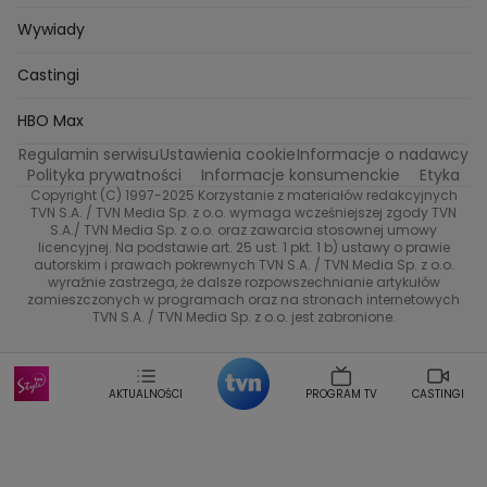
Kuba Nowaczkiewicz
Iza Kuna
Piotr Koprowski
Gogglebox. Przed telewizorem
Castingi
Wideo
Eurosport
Ewa Galica
Wywiady
Tvn7
Marta Malikowska
Kinga Jasik
Oskar Netkowski
Natalia Natsu Karczmarczyk
99 gra o wszystko
Nasze Programy
TVN
Castingi
Kacper Jeneralski
Marta Mandaryna Wisniewska
Na Wspolnej
Twoja Stara
Radoslaw Majdan
Życie na kredycie
Program TV
Dzień Dobry TVN
HBO Max
Katarzyna Rozmyslowicz
Monika Olejnik
Regulamin serwisu
Ustawienia cookie
Informacje o nadawcy
Anna Samusionek
Przepisy
Przemyslaw Cypryanski
TVN7
Polityka prywatności
Informacje konsumenckie
Etyka
Damian Michalowski
Ewa Piekut
Copyright (C) 1997-2025 Korzystanie z materiałów redakcyjnych
TVN Turbo
Magdalena Gwozdz
Kuchenne Rewolucje
TVN S.A. / TVN Media Sp. z o.o. wymaga wcześniejszej zgody TVN
S.A./ TVN Media Sp. z o.o. oraz zawarcia stosownej umowy
Tadeusz Huk
Lucyna Malec
Ewa Gawryluk
licencyjnej. Na podstawie art. 25 ust. 1 pkt. 1 b) ustawy o prawie
Co za tydzień
Marta Jankowska
Bartosz Skrobisz
autorskim i prawach pokrewnych TVN S.A. / TVN Media Sp. z o.o.
wyraźnie zastrzega, że dalsze rozpowszechnianie artykułów
Malwina Wedzikowska
Krzysztof Skorzynski
TTV
zamieszczonych w programach oraz na stronach internetowych
Helena Englert
Aleksander Zniszczol
TVN S.A. / TVN Media Sp. z o.o. jest zabronione.
Dorota Szelagowska
Karolina Sobotka
Sonia Mietielica
Maciej Kuciel
Weekendowa Metamorfoza
Leszek Lichota
AKTUALNOŚCI
PROGRAM TV
CASTINGI
Kasia Wajda
Agata Kulesza
Boguslawa Bibi Brzezinska
Gwiazdy Muzyki
Maciej Stuhr
Klaudia El Dursi
Marta Wierzbicka