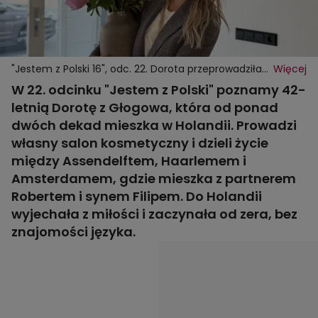
"Jestem z Polski 16", odc. 22. Dorota przeprowadziła
Więcej
się z Głogowa do Holandii
W 22. odcinku "Jestem z Polski" poznamy 42-
letnią Dorotę z Głogowa, która od ponad
dwóch dekad mieszka w Holandii. Prowadzi
własny salon kosmetyczny i dzieli życie
między Assendelftem, Haarlemem i
Amsterdamem, gdzie mieszka z partnerem
Robertem i synem Filipem. Do Holandii
wyjechała z miłości i zaczynała od zera, bez
znajomości języka.