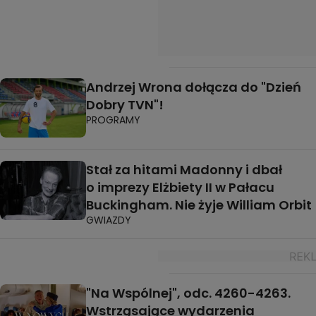
Andrzej Wrona dołącza do "Dzień
Dobry TVN"!
PROGRAMY
Stał za hitami Madonny i dbał
o imprezy Elżbiety II w Pałacu
Buckingham. Nie żyje William Orbit
GWIAZDY
"Na Wspólnej", odc. 4260-4263.
Wstrząsające wydarzenia