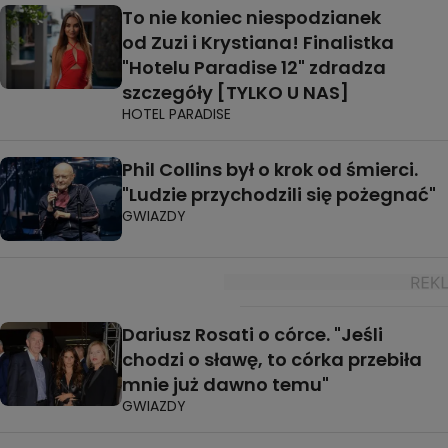
To nie koniec niespodzianek
od Zuzi i Krystiana! Finalistka
"Hotelu Paradise 12" zdradza
szczegóły [TYLKO U NAS]
HOTEL PARADISE
Phil Collins był o krok od śmierci.
"Ludzie przychodzili się pożegnać"
GWIAZDY
Dariusz Rosati o córce. "Jeśli
chodzi o sławę, to córka przebiła
mnie już dawno temu"
GWIAZDY