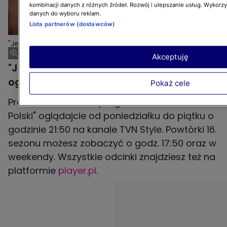
kombinacji danych z różnych źródeł. Rozwój i ulepszanie usług. Wykorz
danych do wyboru reklam.
Lista partnerów (dostawców)
"Jestem z Polski 16" - z wizytą u Doroty w Holandii
Akceptuję
"Jestem z Polski" - gdzie i kiedy
oglądać?
Pokaż cele
Premierowe odcinki programu "Jestem z
Polski" oglądajcie od poniedziałku do piątku o
godzinie 21:50 na kanale TVN Style. Powtórki 16.
sezonu możesz zobaczyć o godz. 17:50 oraz w
weekendy. Wszystkie odcinki znajdziesz też na
platformie
player.pl
.