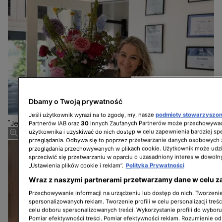
Dbamy o Twoją prywatność
Jeśli użytkownik wyrazi na to zgodę, my, nasze
podmioty stowarzyszo
"Jestem z Polski 16" - z wizytą u Doroty w Holandii
Partnerów IAB oraz
30
innych Zaufanych Partnerów może przechowywać
użytkownika i uzyskiwać do nich dostęp w celu zapewnienia bardziej 
przeglądania. Odbywa się to poprzez przetwarzanie danych osobowych
przeglądania przechowywanych w plikach cookie. Użytkownik może udzi
sprzeciwić się przetwarzaniu w oparciu o uzasadniony interes w dowoln
„Ustawienia plików cookie i reklam”.
Polityka Prywatności
Wraz z naszymi partnerami przetwarzamy dane w celu z
Przechowywanie informacji na urządzeniu lub dostęp do nich. Tworzenie 
spersonalizowanych reklam. Tworzenie profili w celu personalizacji treśc
celu doboru spersonalizowanych treści. Wykorzystanie profili do wybor
Pomiar efektywności treści. Pomiar efektywności reklam. Rozumienie odb