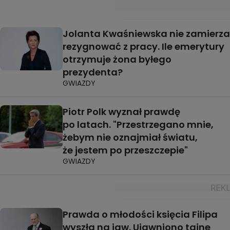
Jolanta Kwaśniewska nie zamierza
rezygnować z pracy. Ile emerytury
otrzymuje żona byłego
prezydenta?
GWIAZDY
Piotr Polk wyznał prawdę
po latach. "Przestrzegano mnie,
żebym nie oznajmiał światu,
że jestem po przeszczepie"
GWIAZDY
Prawda o młodości księcia Filipa
wyszła na jaw. Ujawniono tajne