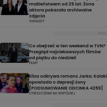
małżeństwem od 25 lat. Żona
aktora pokazała archiwalne
zdjęcia
GWIAZDY
Co obejrzeć w ten weekend w TVN?
Przegląd najciekawszych filmów
od piątku do niedzieli
FILMY
Eliza odkrywa romans Jarka. Kalski
opowiada o depresji żony
[PODSUMOWANIE ODCINKA 4259]
STRESZCZENIA NA WSPÓLNEJ