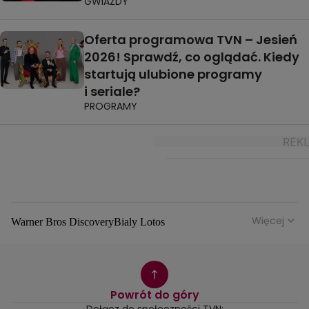
GWIAZDY
Oferta programowa TVN – Jesień
2026! Sprawdź, co oglądać. Kiedy
startują ulubione programy
i seriale?
PROGRAMY
Więcej
Warner Bros Discovery
Bialy Lotos
Niebezpieczne Dzielnice
Malgorzata Rozenek Majdan
Duda Kontra Szafranski
Agnieszka Bobek
Anna Senkara
Lady Love
Jezdzic Obserwowac
Powrót do góry
Josephine Kwasniewska
Playerpl
Przemek Szafranski