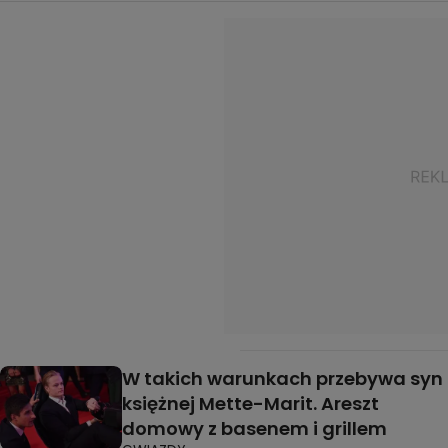
W takich warunkach przebywa syn
księżnej Mette-Marit. Areszt
domowy z basenem i grillem