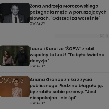
Żona Andrzeja Morozowskiego
pożegnała męża w poruszających
słowach. "Odszedł za wcześnie"
GWIAZDY
Laura i Karol ze "ŚOPW" zrobili
wspólny tatuaż! "To była świetna
decyzja"
GWIAZDY
Ariana Grande znika z życia
publicznego. Rodzina błagała ją,
by zrobiła sobie przerwę. "Jest
niespokojna i nie śpi"
GWIAZDY