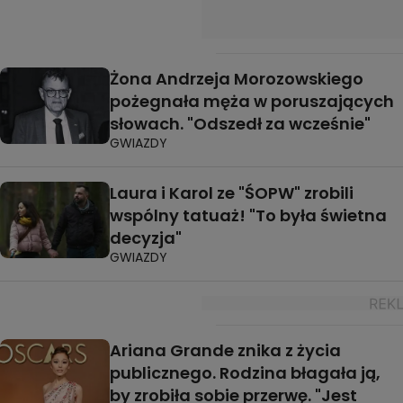
Żona Andrzeja Morozowskiego
pożegnała męża w poruszających
słowach. "Odszedł za wcześnie"
GWIAZDY
Laura i Karol ze "ŚOPW" zrobili
wspólny tatuaż! "To była świetna
decyzja"
GWIAZDY
Ariana Grande znika z życia
publicznego. Rodzina błagała ją,
by zrobiła sobie przerwę. "Jest