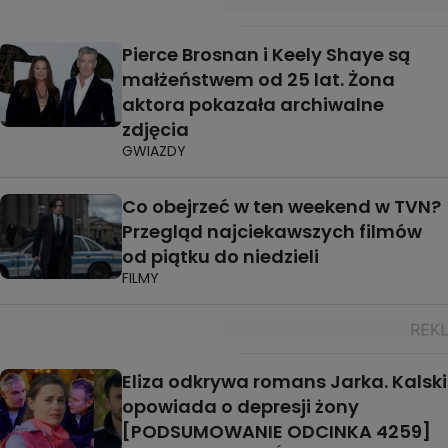
Pierce Brosnan i Keely Shaye są
małżeństwem od 25 lat. Żona
aktora pokazała archiwalne
zdjęcia
GWIAZDY
Co obejrzeć w ten weekend w TVN?
Przegląd najciekawszych filmów
od piątku do niedzieli
FILMY
Eliza odkrywa romans Jarka. Kalski
opowiada o depresji żony
[PODSUMOWANIE ODCINKA 4259]