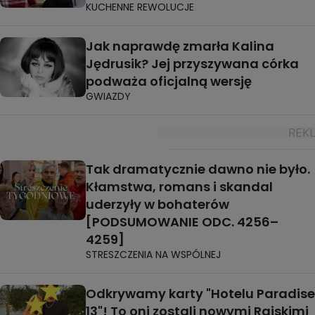
KUCHENNE REWOLUCJE
Jak naprawdę zmarła Kalina
Jędrusik? Jej przyszywana córka
podważa oficjalną wersję
GWIAZDY
Tak dramatycznie dawno nie było.
Kłamstwa, romans i skandal
uderzyły w bohaterów
[PODSUMOWANIE ODC. 4256–
4259]
STRESZCZENIA NA WSPÓLNEJ
Odkrywamy karty "Hotelu Paradise
13"! To oni zostali nowymi Rajskimi