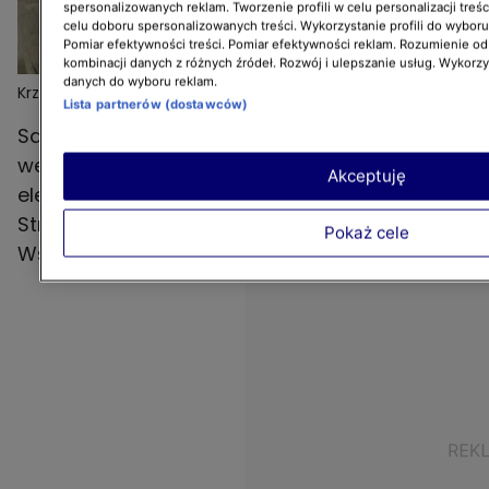
spersonalizowanych reklam. Tworzenie profili w celu personalizacji treśc
celu doboru spersonalizowanych treści. Wykorzystanie profili do wybor
Pomiar efektywności treści. Pomiar efektywności reklam. Rozumienie odb
kombinacji danych z różnych źródeł. Rozwój i ulepszanie usług. Wykorz
danych do wyboru reklam.
Krzysztof Miruć był zaskoczony ich decyzją: "To
Więcej
Lista partnerów (dostawców)
najbardziej odważni bohaterowie, jakich do tej pory
Salon zaprasza do odpoczynku od samego
miałem"
wejścia. Wszechobecne beże i brązy stworzyły
Akceptuję
elegancką i przytulną przestrzeń do życia.
Strefa wejściowa i kuchnia też zachwycają.
Pokaż cele
Wszystko tworzy harmonijną i spójną całość.