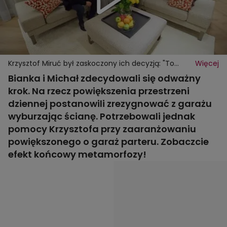
Krzysztof Miruć był zaskoczony ich decyzją: "To
Więcej
najbardziej odważni bohaterowie, jakich do tej pory
Bianka i Michał zdecydowali się odważny
miałem"
krok. Na rzecz powiększenia przestrzeni
dziennej postanowili zrezygnować z garażu
wyburzając ścianę. Potrzebowali jednak
pomocy Krzysztofa przy zaaranżowaniu
powiększonego o garaż parteru. Zobaczcie
efekt końcowy metamorfozy!