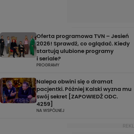
Oferta programowa TVN – Jesień
2026! Sprawdź, co oglądać. Kiedy
startują ulubione programy
i seriale?
PROGRAMY
Nalepa obwini się o dramat
pacjentki. Później Kalski wyzna mu
swój sekret [ZAPOWIEDŹ ODC.
4259]
NA WSPÓLNEJ