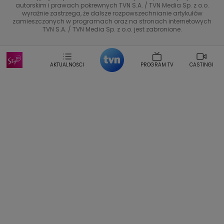
Marta Jankowska
Bartosz Skrobisz
autorskim i prawach pokrewnych TVN S.A. / TVN Media Sp. z o.o.
wyraźnie zastrzega, że dalsze rozpowszechnianie artykułów
Malwina Wedzikowska
Krzysztof Skorzynski
TTV
zamieszczonych w programach oraz na stronach internetowych
Helena Englert
Aleksander Zniszczol
TVN S.A. / TVN Media Sp. z o.o. jest zabronione.
Dorota Szelagowska
Karolina Sobotka
Sonia Mietielica
Maciej Kuciel
Weekendowa Metamorfoza
Leszek Lichota
AKTUALNOŚCI
PROGRAM TV
CASTINGI
Kasia Wajda
Agata Kulesza
Boguslawa Bibi Brzezinska
Gwiazdy Muzyki
Maciej Stuhr
Klaudia El Dursi
Marta Wierzbicka
Izabella Krzan
Michal Pirog