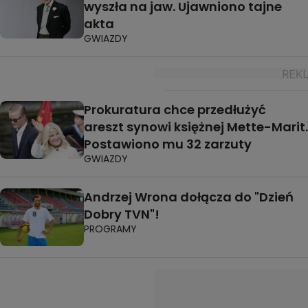
wyszła na jaw. Ujawniono tajne
akta
GWIAZDY
Prokuratura chce przedłużyć
areszt synowi księżnej Mette-Marit.
Postawiono mu 32 zarzuty
GWIAZDY
Andrzej Wrona dołącza do "Dzień
Dobry TVN"!
PROGRAMY