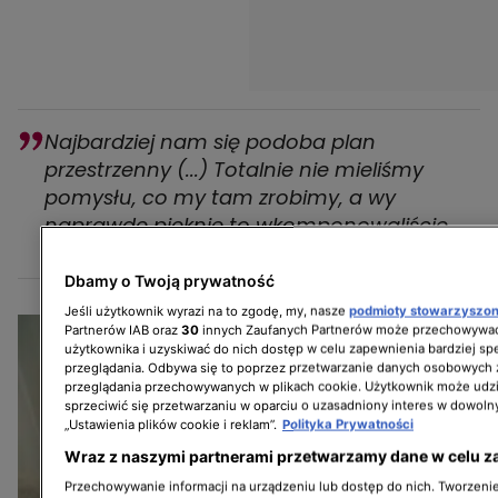
Najbardziej nam się podoba plan
przestrzenny (...) Totalnie nie mieliśmy
pomysłu, co my tam zrobimy, a wy
naprawdę pięknie to wkomponowaliście.
przyznają Bianka i Michał
Dbamy o Twoją prywatność
Jeśli użytkownik wyrazi na to zgodę, my, nasze
podmioty stowarzyszo
Partnerów IAB oraz
30
innych Zaufanych Partnerów może przechowywać
użytkownika i uzyskiwać do nich dostęp w celu zapewnienia bardziej 
przeglądania. Odbywa się to poprzez przetwarzanie danych osobowych
przeglądania przechowywanych w plikach cookie. Użytkownik może udzi
sprzeciwić się przetwarzaniu w oparciu o uzasadniony interes w dowoln
„Ustawienia plików cookie i reklam”.
Polityka Prywatności
Wraz z naszymi partnerami przetwarzamy dane w celu z
Przechowywanie informacji na urządzeniu lub dostęp do nich. Tworzenie 