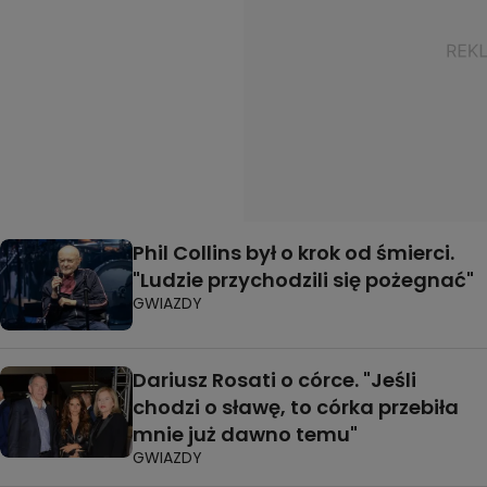
Phil Collins był o krok od śmierci.
"Ludzie przychodzili się pożegnać"
GWIAZDY
Dariusz Rosati o córce. "Jeśli
chodzi o sławę, to córka przebiła
mnie już dawno temu"
GWIAZDY