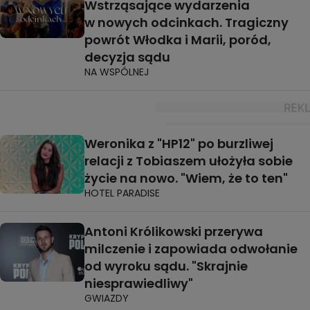
Wstrząsające wydarzenia
w nowych odcinkach. Tragiczny
powrót Włodka i Marii, poród,
decyzja sądu
NA WSPÓLNEJ
Weronika z "HP12" po burzliwej
relacji z Tobiaszem ułożyła sobie
życie na nowo. "Wiem, że to ten"
HOTEL PARADISE
Antoni Królikowski przerywa
milczenie i zapowiada odwołanie
od wyroku sądu. "Skrajnie
niesprawiedliwy"
GWIAZDY