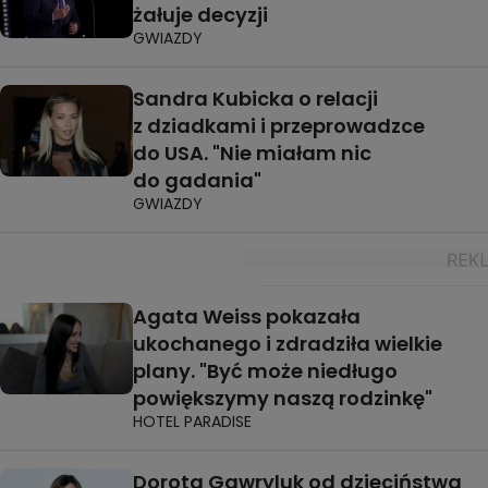
żałuje decyzji
GWIAZDY
Sandra Kubicka o relacji
z dziadkami i przeprowadzce
do USA. "Nie miałam nic
do gadania"
GWIAZDY
Agata Weiss pokazała
ukochanego i zdradziła wielkie
plany. "Być może niedługo
powiększymy naszą rodzinkę"
HOTEL PARADISE
Dorota Gawryluk od dzieciństwa