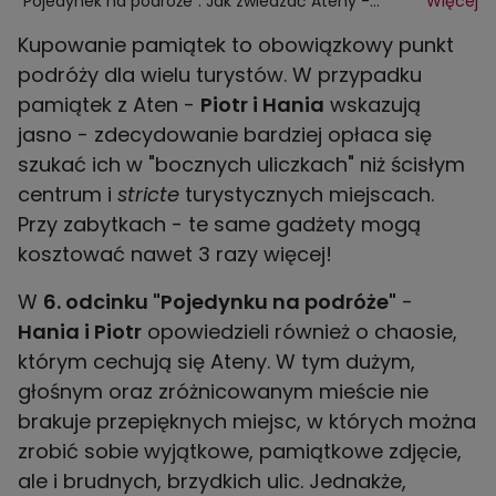
"Pojedynek na podróże": Jak zwiedzać Ateny -
Więcej
poradnik Hani i Piotra
Kupowanie pamiątek to obowiązkowy punkt
podróży dla wielu turystów. W przypadku
pamiątek z Aten -
Piotr i Hania
wskazują
jasno - zdecydowanie bardziej opłaca się
szukać ich w "bocznych uliczkach" niż ścisłym
centrum i
stricte
turystycznych miejscach.
Przy zabytkach - te same gadżety mogą
kosztować nawet 3 razy więcej!
W
6. odcinku "Pojedynku na podróże"
-
Hania i Piotr
opowiedzieli również o chaosie,
którym cechują się Ateny. W tym dużym,
głośnym oraz zróżnicowanym mieście nie
brakuje przepięknych miejsc, w których można
zrobić sobie wyjątkowe, pamiątkowe zdjęcie,
ale i brudnych, brzydkich ulic. Jednakże,