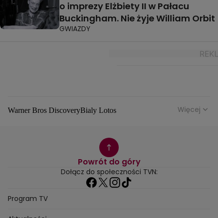
o imprezy Elżbiety II w Pałacu
Buckingham. Nie żyje William Orbit
GWIAZDY
Więcej
Warner Bros Discovery
Bialy Lotos
Niebezpieczne Dzielnice
Malgorzata Rozenek Majdan
Duda Kontra Szafranski
Agnieszka Bobek
Anna Senkara
Lady Love
Jezdzic Obserwowac
Powrót do góry
Josephine Kwasniewska
Playerpl
Przemek Szafranski
Dołącz do społeczności TVN:
Aneta Glam
Dariusz Zdrojkowski
Julia Tychoniewicz
Sami Swoi Poczatek
Mowie Wam
Program TV
Sandra Hajduk Popinska
Kamila Urzedowska
Jakub Rzezniczak
Mateusz Hladki
Jestem Z Polski