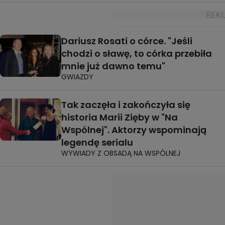
Dariusz Rosati o córce. "Jeśli
chodzi o sławę, to córka przebiła
mnie już dawno temu"
GWIAZDY
Tak zaczęła i zakończyła się
historia Marii Zięby w "Na
Wspólnej". Aktorzy wspominają
legendę serialu
WYWIADY Z OBSADĄ NA WSPÓLNEJ