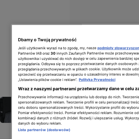
Dbamy o Twoją prywatność
Jeśli użytkownik wyrazi na to zgodę, my, nasze
podmioty stowarzyszo
Partnerów IAB oraz
30
innych Zaufanych Partnerów może przechowywać
użytkownika i uzyskiwać do nich dostęp w celu zapewnienia bardziej 
przeglądania. Odbywa się to poprzez przetwarzanie danych osobowych
przeglądania przechowywanych w plikach cookie. Użytkownik może udzi
sprzeciwić się przetwarzaniu w oparciu o uzasadniony interes w dowoln
„Ustawienia plików cookie i reklam”.
Polityka Prywatności
Wraz z naszymi partnerami przetwarzamy dane w celu z
Przechowywanie informacji na urządzeniu lub dostęp do nich. Tworzenie 
Andrzej Morozowski nie spocznie
spersonalizowanych reklam. Tworzenie profili w celu personalizacji treśc
na warszawskich Powązkach. Jego
celu doboru spersonalizowanych treści. Wykorzystanie profili do wybor
Pomiar efektywności treści. Pomiar efektywności reklam. Rozumienie odb
grób znajdzie się obok cenionego
kombinacji danych z różnych źródeł. Rozwój i ulepszanie usług. Wykorz
aktora
danych do wyboru reklam.
Lista partnerów (dostawców)
GWIAZDY