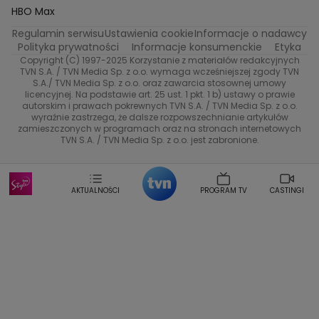
Na Wspolnej
Twoja Stara
Radoslaw Majdan
Życie na kredycie
Program TV
Dzień Dobry TVN
HBO Max
Katarzyna Rozmyslowicz
Monika Olejnik
Regulamin serwisu
Ustawienia cookie
Informacje o nadawcy
Anna Samusionek
Przepisy
Przemyslaw Cypryanski
TVN7
Polityka prywatności
Informacje konsumenckie
Etyka
Damian Michalowski
Ewa Piekut
Copyright (C) 1997-2025 Korzystanie z materiałów redakcyjnych
TVN Turbo
Magdalena Gwozdz
Kuchenne Rewolucje
TVN S.A. / TVN Media Sp. z o.o. wymaga wcześniejszej zgody TVN
S.A./ TVN Media Sp. z o.o. oraz zawarcia stosownej umowy
Tadeusz Huk
Lucyna Malec
Ewa Gawryluk
licencyjnej. Na podstawie art. 25 ust. 1 pkt. 1 b) ustawy o prawie
Co za tydzień
Marta Jankowska
Bartosz Skrobisz
autorskim i prawach pokrewnych TVN S.A. / TVN Media Sp. z o.o.
wyraźnie zastrzega, że dalsze rozpowszechnianie artykułów
Malwina Wedzikowska
Krzysztof Skorzynski
TTV
zamieszczonych w programach oraz na stronach internetowych
Helena Englert
Aleksander Zniszczol
TVN S.A. / TVN Media Sp. z o.o. jest zabronione.
Dorota Szelagowska
Karolina Sobotka
Sonia Mietielica
Maciej Kuciel
Weekendowa Metamorfoza
Leszek Lichota
AKTUALNOŚCI
PROGRAM TV
CASTINGI
Kasia Wajda
Agata Kulesza
Boguslawa Bibi Brzezinska
Gwiazdy Muzyki
Maciej Stuhr
Klaudia El Dursi
Marta Wierzbicka
Izabella Krzan
Michal Pirog