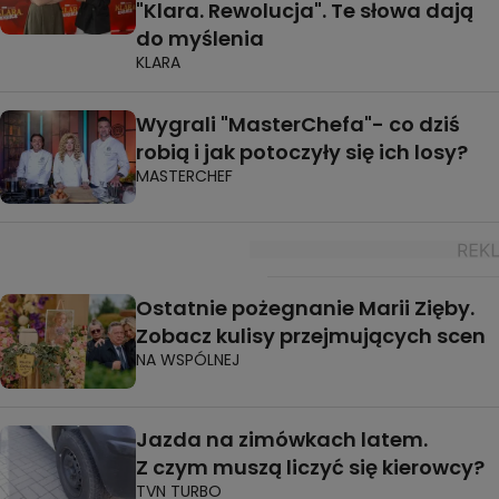
"Klara. Rewolucja". Te słowa dają
do myślenia
KLARA
Wygrali "MasterChefa"- co dziś
robią i jak potoczyły się ich losy?
MASTERCHEF
Ostatnie pożegnanie Marii Zięby.
Zobacz kulisy przejmujących scen
NA WSPÓLNEJ
Jazda na zimówkach latem.
Z czym muszą liczyć się kierowcy?
TVN TURBO