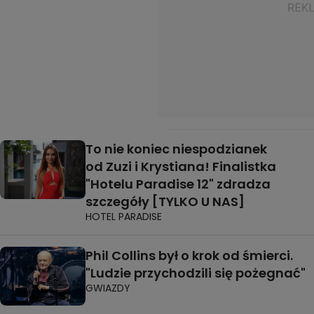
To nie koniec niespodzianek
od Zuzi i Krystiana! Finalistka
"Hotelu Paradise 12" zdradza
szczegóły [TYLKO U NAS]
HOTEL PARADISE
Phil Collins był o krok od śmierci.
"Ludzie przychodzili się pożegnać"
GWIAZDY