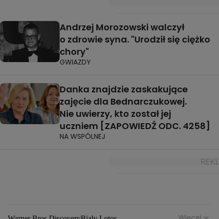
Andrzej Morozowski walczył
o zdrowie syna. "Urodził się ciężko
chory"
GWIAZDY
Danka znajdzie zaskakujące
zajęcie dla Bednarczukowej.
Nie uwierzy, kto został jej
uczniem [ZAPOWIEDŹ ODC. 4258]
NA WSPÓLNEJ
Więcej
Warner Bros Discovery
Bialy Lotos