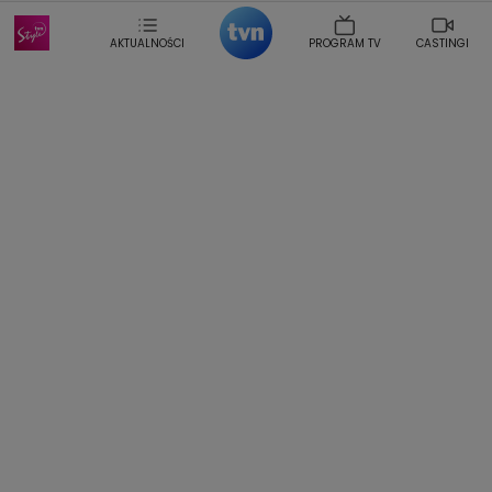
Sonia Mietielica
Maciej Kuciel
Weekendowa Metamorfoza
Leszek Lichota
AKTUALNOŚCI
PROGRAM TV
CASTINGI
Kasia Wajda
Agata Kulesza
Boguslawa Bibi Brzezinska
Gwiazdy Muzyki
Maciej Stuhr
Klaudia El Dursi
Marta Wierzbicka
Izabella Krzan
Michal Pirog