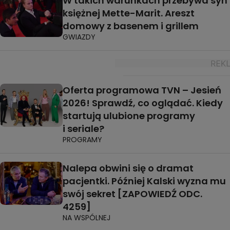
W takich warunkach przebywa syn
księżnej Mette-Marit. Areszt
domowy z basenem i grillem
GWIAZDY
Oferta programowa TVN – Jesień
2026! Sprawdź, co oglądać. Kiedy
startują ulubione programy
i seriale?
PROGRAMY
Nalepa obwini się o dramat
pacjentki. Później Kalski wyzna mu
swój sekret [ZAPOWIEDŹ ODC.
4259]
NA WSPÓLNEJ