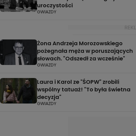
uroczystości
GWIAZDY
Żona Andrzeja Morozowskiego
pożegnała męża w poruszających
słowach. "Odszedł za wcześnie"
GWIAZDY
Laura i Karol ze "ŚOPW" zrobili
wspólny tatuaż! "To była świetna
decyzja"
GWIAZDY