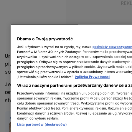
Dbamy o Twoją prywatność
Jeśli użytkownik wyrazi na to zgodę, my, nasze
podmioty stowarzyszo
Partnerów IAB oraz
30
innych Zaufanych Partnerów może przechowywać
Urszula Dudziak
po 70. roku życia zaczęła
użytkownika i uzyskiwać do nich dostęp w celu zapewnienia bardziej 
przeglądania. Odbywa się to poprzez przetwarzanie danych osobowych
pisać książki, wybudowała dom i... znalazła
przeglądania przechowywanych w plikach cookie. Użytkownik może udzi
sobie chłopaka.
sprzeciwić się przetwarzaniu w oparciu o uzasadniony interes w dowoln
„Ustawienia plików cookie i reklam”.
Polityka Prywatności
Jednak najlepsza jest rada
Katarzyny
Wraz z naszymi partnerami przetwarzamy dane w celu z
Grocholi
dotycząca radzenia sobie ze
Przechowywanie informacji na urządzeniu lub dostęp do nich. Tworzenie 
spersonalizowanych reklam. Tworzenie profili w celu personalizacji treśc
starzeniem. Jaka to rada? Obejrzyjcie wideo.
celu doboru spersonalizowanych treści. Wykorzystanie profili do wybor
Pomiar efektywności treści. Pomiar efektywności reklam. Rozumienie odb
kombinacji danych z różnych źródeł. Rozwój i ulepszanie usług. Wykorz
BĄDŹ NA BIEŻĄCO
danych do wyboru reklam.
Tydzień z gośćmi "Ostrego
Lista partnerów (dostawców)