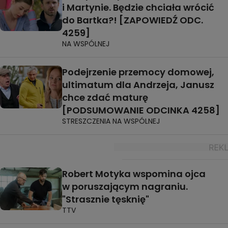
i Martynie. Będzie chciała wrócić
do Bartka?! [ZAPOWIEDŹ ODC.
4259]
NA WSPÓLNEJ
Podejrzenie przemocy domowej,
ultimatum dla Andrzeja, Janusz
chce zdać maturę
[PODSUMOWANIE ODCINKA 4258]
STRESZCZENIA NA WSPÓLNEJ
Robert Motyka wspomina ojca
w poruszającym nagraniu.
"Strasznie tęsknię"
TTV