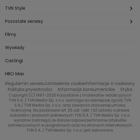
Michal Przedlacki
Sandra Plajzer
Dariusz Wnuk
Kuchenne rewolucje
Detektywi
Damy i wieśniaczki
Program TV
TVN Style
Katarzyna Marczak
Aleksandra Adamska
Gogglebox
Bartlomiej Kotschedoff
Jakub Stachowiak
Azja Express
Back to school
Aktualności
Aktualności
Pozostałe serwisy
Bartosz Laskowski
Pawel Olejnik
Marta Dobosz
MasterChef
Zuzanna Kaszuba
Ada Szczepaniak
Zakup w ciemno
Nasze Programy
Castingi
TVN24
Filmy
Kuba Nowaczkiewicz
Iza Kuna
Piotr Koprowski
Gogglebox. Przed telewizorem
Castingi
Wideo
Eurosport
Ewa Galica
Wywiady
Tvn7
Marta Malikowska
Kinga Jasik
Oskar Netkowski
Natalia Natsu Karczmarczyk
99 gra o wszystko
Nasze Programy
TVN
Castingi
Kacper Jeneralski
Marta Mandaryna Wisniewska
Na Wspolnej
Twoja Stara
Radoslaw Majdan
Życie na kredycie
Program TV
Dzień Dobry TVN
HBO Max
Katarzyna Rozmyslowicz
Monika Olejnik
Regulamin serwisu
Ustawienia cookie
Informacje o nadawcy
Anna Samusionek
Przepisy
Przemyslaw Cypryanski
TVN7
Polityka prywatności
Informacje konsumenckie
Etyka
Damian Michalowski
Ewa Piekut
Copyright (C) 1997-2025 Korzystanie z materiałów redakcyjnych
TVN Turbo
Magdalena Gwozdz
Kuchenne Rewolucje
TVN S.A. / TVN Media Sp. z o.o. wymaga wcześniejszej zgody TVN
S.A./ TVN Media Sp. z o.o. oraz zawarcia stosownej umowy
Tadeusz Huk
Lucyna Malec
Ewa Gawryluk
licencyjnej. Na podstawie art. 25 ust. 1 pkt. 1 b) ustawy o prawie
Co za tydzień
Marta Jankowska
Bartosz Skrobisz
autorskim i prawach pokrewnych TVN S.A. / TVN Media Sp. z o.o.
wyraźnie zastrzega, że dalsze rozpowszechnianie artykułów
Malwina Wedzikowska
Krzysztof Skorzynski
TTV
zamieszczonych w programach oraz na stronach internetowych
Helena Englert
Aleksander Zniszczol
TVN S.A. / TVN Media Sp. z o.o. jest zabronione.
Dorota Szelagowska
Karolina Sobotka