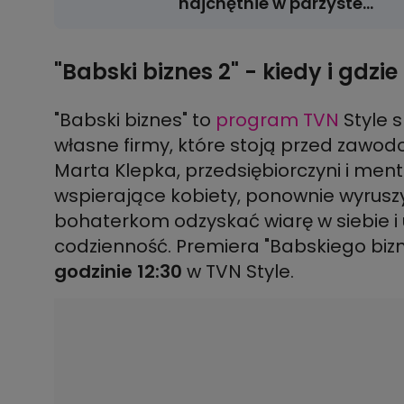
najchętnie w parzyste
dni"
"Babski biznes 2" - kiedy i gdzi
"Babski biznes" to
program TVN
Style 
własne firmy, które stoją przed zawo
Marta Klepka, przedsiębiorczyni i me
wspierające kobiety, ponownie wyrusz
bohaterkom odzyskać wiarę w siebie 
codzienność. Premiera "Babskiego bizn
godzinie 12:30
w TVN Style.