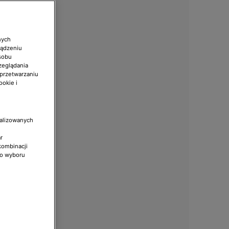
nych
ządzeniu
sobu
zeglądania
 przetwarzaniu
ookie i
nalizowanych
r
kombinacji
do wyboru