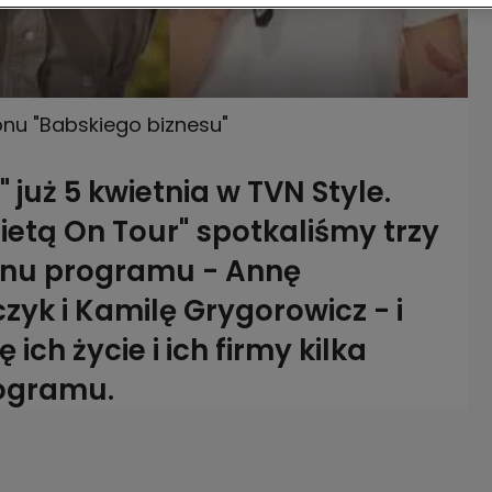
nu "Babskiego biznesu"
 już 5 kwietnia w TVN Style.
ietą On Tour" spotkaliśmy trzy
zonu programu - Annę
yk i Kamilę Grygorowicz - i
 ich życie i ich firmy kilka
ogramu.