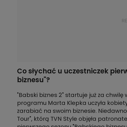
Co słychać u uczestniczek pie
biznesu"?
"Babski biznes 2" startuje już za chwil
programu Marta Klepka uczyła kobiety,
zarabiać na swoim biznesie. Niedawno 
Tour", którą TVN Style objęła patronate
pierwszego sezonu "Babskiego biznesu