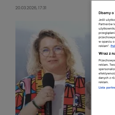
20.03.2026, 17:31
Dbamy o 
Jeśli użytk
Partnerów 
użytkownika
przeglądani
przechowywa
w oparciu o
reklam”.
Po
Wraz z n
Przechowywa
reklam. Twor
spersonaliz
efektywnośc
danych z ró
reklam.
Lista part