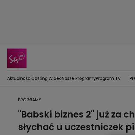
Aktualności
Castingi
Wideo
Nasze Programy
Program TV
Pr
PROGRAMY
"Babski biznes 2" już za c
słychać u uczestniczek p