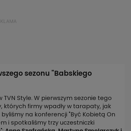
rwszego sezonu "Babskiego
ę w TVN Style. W pierwszym sezonie tego
 których firmy wpadły w tarapaty, jak
byliśmy na konferencji "Być Kobietą On
m i spotkaliśmy trzy uczestniczki
":
Annę Szafrańską, Martynę Smolarczyk i