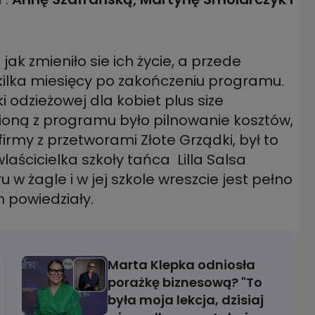
 jak zmieniło sie ich życie, a przede
y kilka miesięcy po zakończeniu programu.
i odzieżowej dla kobiet plus size
sioną z programu było pilnowanie kosztów,
firmy z przetworami Złote Grządki, był to
laścicielka szkoły tańca Lilla Salsa
 żagle i w jej szkole wreszcie jest pełno
 powiedziały.
Marta Klepka odniosła
porażkę biznesową? "To
była moja lekcja, dzisiaj