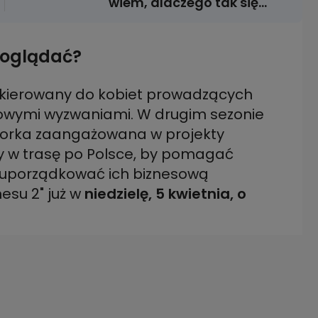
wiem, dlaczego tak się
stało"
e oglądać?
skierowany do kobiet prowadzących
dowymi wyzwaniami. W drugim sezonie
ntorka zaangażowana w projekty
y w trasę po Polsce, by pomagać
i uporządkować ich biznesową
esu 2" już w
niedzielę, 5 kwietnia, o