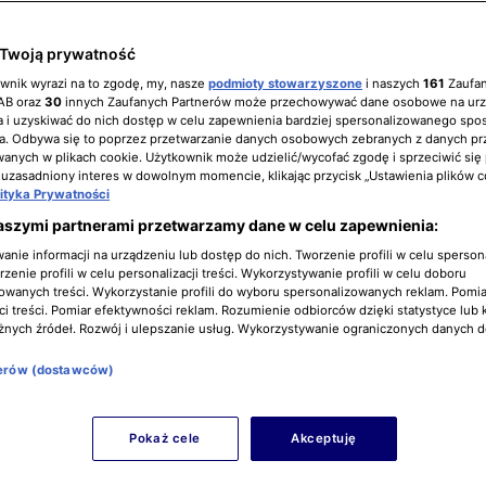
Twoją prywatność
ownik wyrazi na to zgodę, my, nasze
podmioty stowarzyszone
i naszych
161
Zaufa
IAB oraz
30
innych Zaufanych Partnerów może przechowywać dane osobowe na ur
 i uzyskiwać do nich dostęp w celu zapewnienia bardziej spersonalizowanego spo
a. Odbywa się to poprzez przetwarzanie danych osobowych zebranych z danych pr
nych w plikach cookie. Użytkownik może udzielić/wycofać zgodę i sprzeciwić się
 uzasadniony interes w dowolnym momencie, klikając przycisk „Ustawienia plików c
lityka Prywatności
aszymi partnerami przetwarzamy dane w celu zapewnienia:
nie informacji na urządzeniu lub dostęp do nich. Tworzenie profili w celu sperso
zenie profili w celu personalizacji treści. Wykorzystywanie profili w celu doboru
owanych treści. Wykorzystanie profili do wyboru spersonalizowanych reklam. Pomia
i treści. Pomiar efektywności reklam. Rozumienie odbiorców dzięki statystyce lub 
żnych źródeł. Rozwój i ulepszanie usług. Wykorzystywanie ograniczonych danych 
nerów (dostawców)
Pokaż cele
Akceptuję