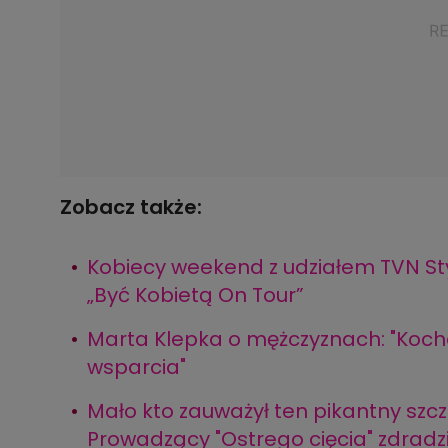
Zobacz także:
Kobiecy weekend z udziałem TVN Sty
„Być Kobietą On Tour”
Marta Klepka o mężczyznach: "Kocha
wsparcia"
Mało kto zauważył ten pikantny szcze
Prowadzący "Ostrego cięcia" zdradzi