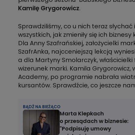
Kamilę Grygorowicz
.
Sprawdziliśmy, co u nich teraz słychać i
wszystkich, jak zmieniły się ich biznes
Dla Anny Szafrańskiej, założycielki mark
SzafrAnka, najcceniejszą lekcją wynie
a dla Martyny Smolarczyk, właścicielki 
wizerunek marki. Kamila Grygorowicz, w
Academy, po programie nabrała wiatru w
kursantów. Sprawdźcie, co jeszcze nam
BĄDŹ NA BIEŻĄCO
Marta Klepkach
o przesądach w biznesie:
"Podpisuję umowy