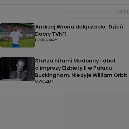
Andrzej Wrona dołącza do "Dzień
Dobry TVN"!
PROGRAMY
Stał za hitami Madonny i dbał
o imprezy Elżbiety II w Pałacu
Buckingham. Nie żyje William Orbit
GWIAZDY