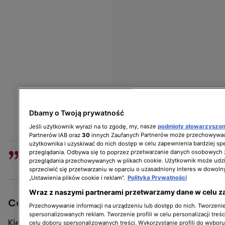
Dbamy o Twoją prywatność
Jeśli użytkownik wyrazi na to zgodę, my, nasze
podmioty stowarzyszo
Partnerów IAB oraz
30
innych Zaufanych Partnerów może przechowywać
użytkownika i uzyskiwać do nich dostęp w celu zapewnienia bardziej 
przeglądania. Odbywa się to poprzez przetwarzanie danych osobowych
Ze świeżym chutney'em i pomidorkami
przeglądania przechowywanych w plikach cookie. Użytkownik może udzi
- dodał lektor na temat grzanek.
sprzeciwić się przetwarzaniu w oparciu o uzasadniony interes w dowoln
„Ustawienia plików cookie i reklam”.
Polityka Prywatności
Wraz z naszymi partnerami przetwarzamy dane w celu z
Co zrobić, żeby pulpety były puszyste?
Przechowywanie informacji na urządzeniu lub dostęp do nich. Tworzenie 
spersonalizowanych reklam. Tworzenie profili w celu personalizacji treśc
Kiedy grzanki trafiły do pieca, prowadząca
celu doboru spersonalizowanych treści. Wykorzystanie profili do wybor