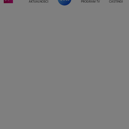
Weekendowa Metamorfoza
Leszek Lichota
AKTUALNOŚCI
PROGRAM TV
CASTINGI
Kasia Wajda
Agata Kulesza
Boguslawa Bibi Brzezinska
Gwiazdy Muzyki
Maciej Stuhr
Klaudia El Dursi
Marta Wierzbicka
Izabella Krzan
Michal Pirog