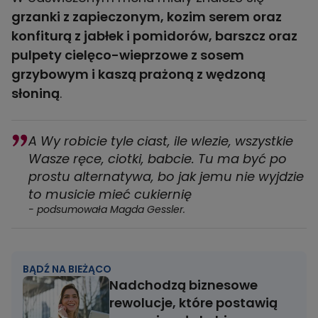
grzanki z zapieczonym, kozim serem oraz
konfiturą z jabłek i pomidorów, barszcz oraz
pulpety cielęco-wieprzowe z sosem
grzybowym i kaszą prażoną z wędzoną
słoniną
.
A Wy robicie tyle ciast, ile wlezie, wszystkie
Wasze ręce, ciotki, babcie. Tu ma być po
prostu alternatywa, bo jak jemu nie wyjdzie
to musicie mieć cukiernię
- podsumowała Magda Gessler.
BĄDŹ NA BIEŻĄCO
Nadchodzą biznesowe
rewolucje, które postawią