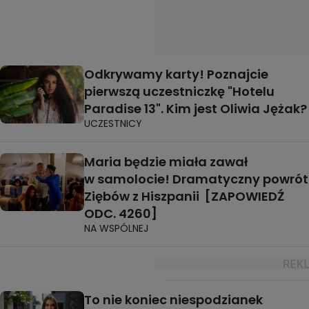
Odkrywamy karty! Poznajcie
pierwszą uczestniczkę "Hotelu
Paradise 13". Kim jest Oliwia Jężak?
UCZESTNICY
Maria będzie miała zawał
w samolocie! Dramatyczny powrót
Ziębów z Hiszpanii [ZAPOWIEDŹ
ODC. 4260]
NA WSPÓLNEJ
To nie koniec niespodzianek