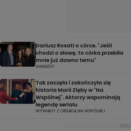
Dariusz Rosati o córce. "Jeśli
chodzi o sławę, to córka przebiła
mnie już dawno temu"
GWIAZDY
Tak zaczęła i zakończyła się
historia Marii Zięby w "Na
Wspólnej". Aktorzy wspominają
legendę serialu
WYWIADY Z OBSADĄ NA WSPÓLNEJ