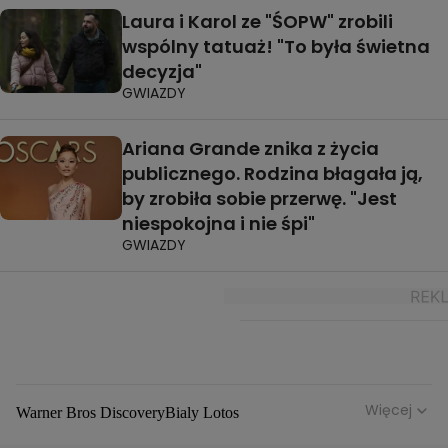
Laura i Karol ze "ŚOPW" zrobili
wspólny tatuaż! "To była świetna
decyzja"
GWIAZDY
Ariana Grande znika z życia
publicznego. Rodzina błagała ją,
by zrobiła sobie przerwę. "Jest
niespokojna i nie śpi"
GWIAZDY
Więcej
Warner Bros Discovery
Bialy Lotos
Niebezpieczne Dzielnice