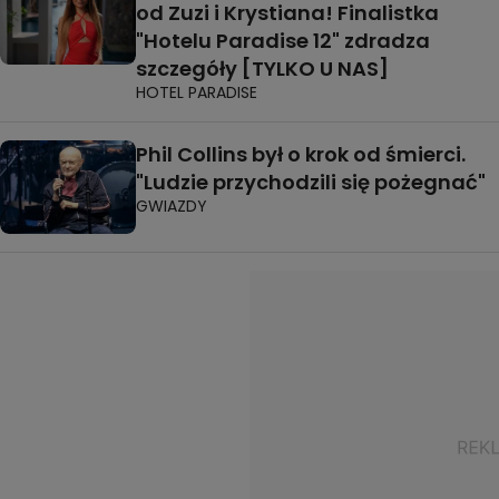
od Zuzi i Krystiana! Finalistka
"Hotelu Paradise 12" zdradza
szczegóły [TYLKO U NAS]
HOTEL PARADISE
Phil Collins był o krok od śmierci.
"Ludzie przychodzili się pożegnać"
GWIAZDY