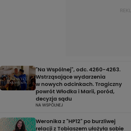
"Na Wspólnej", odc. 4260-4263.
Wstrząsające wydarzenia
w nowych odcinkach. Tragiczny
powrót Włodka i Marii, poród,
decyzja sądu
NA WSPÓLNEJ
Weronika z "HP12" po burzliwej
relacji z Tobiaszem ułożyła sobie