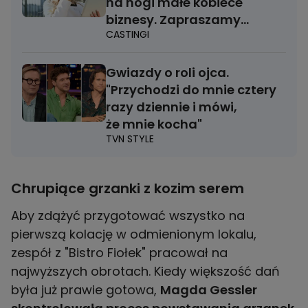
na nogi małe kobiece
biznesy. Zapraszamy
CASTINGI
na casting!
Gwiazdy o roli ojca.
"Przychodzi do mnie cztery
razy dziennie i mówi,
że mnie kocha"
TVN STYLE
Chrupiące grzanki z kozim serem
Aby zdążyć przygotować wszystko na
pierwszą kolację w odmienionym lokalu,
zespół z "Bistro Fiołek" pracował na
najwyższych obrotach. Kiedy większość dań
była już prawie gotowa,
Magda Gessler