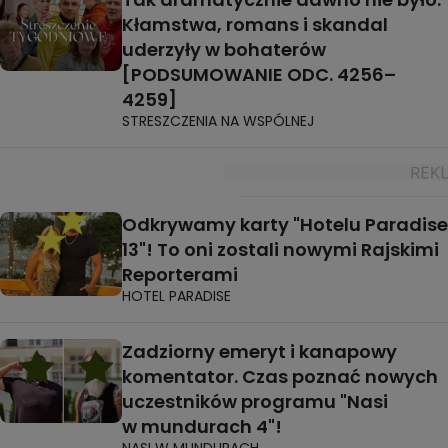
Kłamstwa, romans i skandal
uderzyły w bohaterów
[PODSUMOWANIE ODC. 4256–
4259]
STRESZCZENIA NA WSPÓLNEJ
Odkrywamy karty "Hotelu Paradise
13"! To oni zostali nowymi Rajskimi
Reporterami
HOTEL PARADISE
Zadziorny emeryt i kanapowy
komentator. Czas poznać nowych
uczestników programu "Nasi
w mundurach 4"!
NASI W MUNDURACH