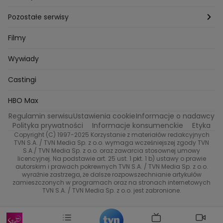
Bartlomiej Kotschedoff
Jakub Stachowiak
Azja Express
Back to school
Aktualności
Aktualności
Pozostałe serwisy
Bartosz Laskowski
Pawel Olejnik
Marta Dobosz
MasterChef
Zuzanna Kaszuba
Ada Szczepaniak
Zakup w ciemno
Nasze Programy
Castingi
TVN24
Filmy
Kuba Nowaczkiewicz
Iza Kuna
Piotr Koprowski
Gogglebox. Przed telewizorem
Castingi
Wideo
Eurosport
Ewa Galica
Wywiady
Tvn7
Marta Malikowska
Kinga Jasik
Oskar Netkowski
Natalia Natsu Karczmarczyk
99 gra o wszystko
Nasze Programy
TVN
Castingi
Kacper Jeneralski
Marta Mandaryna Wisniewska
Na Wspolnej
Twoja Stara
Radoslaw Majdan
Życie na kredycie
Program TV
Dzień Dobry TVN
HBO Max
Katarzyna Rozmyslowicz
Monika Olejnik
Regulamin serwisu
Ustawienia cookie
Informacje o nadawcy
Anna Samusionek
Przepisy
Przemyslaw Cypryanski
TVN7
Polityka prywatności
Informacje konsumenckie
Etyka
Damian Michalowski
Ewa Piekut
Copyright (C) 1997-2025 Korzystanie z materiałów redakcyjnych
TVN Turbo
Magdalena Gwozdz
Kuchenne Rewolucje
TVN S.A. / TVN Media Sp. z o.o. wymaga wcześniejszej zgody TVN
S.A./ TVN Media Sp. z o.o. oraz zawarcia stosownej umowy
Tadeusz Huk
Lucyna Malec
Ewa Gawryluk
licencyjnej. Na podstawie art. 25 ust. 1 pkt. 1 b) ustawy o prawie
Co za tydzień
Marta Jankowska
Bartosz Skrobisz
autorskim i prawach pokrewnych TVN S.A. / TVN Media Sp. z o.o.
wyraźnie zastrzega, że dalsze rozpowszechnianie artykułów
Malwina Wedzikowska
Krzysztof Skorzynski
TTV
zamieszczonych w programach oraz na stronach internetowych
Helena Englert
Aleksander Zniszczol
TVN S.A. / TVN Media Sp. z o.o. jest zabronione.
Dorota Szelagowska
Karolina Sobotka
Sonia Mietielica
Maciej Kuciel