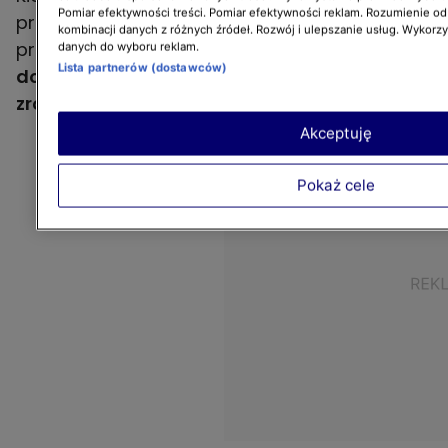
Pomiar efektywności treści. Pomiar efektywności reklam. Rozumienie odb
program "Kuchenne rewolucje" zabrała się za
kombinacji danych z różnych źródeł. Rozwój i ulepszanie usług. Wykorz
przygotowywanie pulpetów.
Podkreśliła, iż nie
danych do wyboru reklam.
Lista partnerów (dostawców)
dodała do nich za dużo jajek tak, aby nie
zrobiły się twarde.
Akceptuję
Pokaż cele