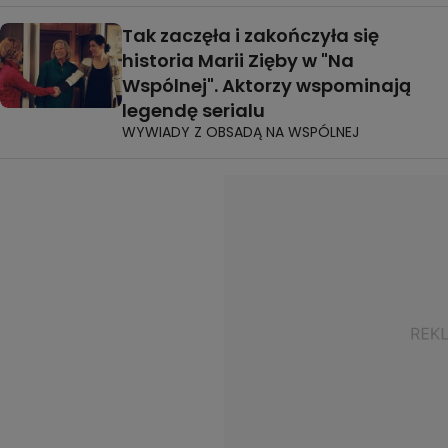
Tak zaczęła i zakończyła się
historia Marii Zięby w "Na
Wspólnej". Aktorzy wspominają
legendę serialu
WYWIADY Z OBSADĄ NA WSPÓLNEJ