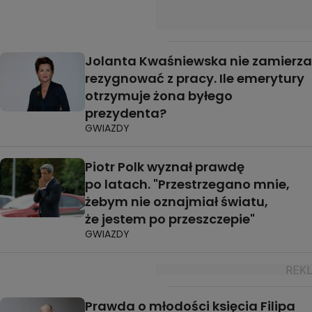
Jolanta Kwaśniewska nie zamierza
rezygnować z pracy. Ile emerytury
otrzymuje żona byłego
prezydenta?
GWIAZDY
Piotr Polk wyznał prawdę
po latach. "Przestrzegano mnie,
żebym nie oznajmiał światu,
że jestem po przeszczepie"
GWIAZDY
Prawda o młodości księcia Filipa