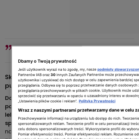
Dobrze, że jest ta sucha kaczka
- podkreśliła Magda Gessler.
Dbamy o Twoją prywatność
Jeśli użytkownik wyrazi na to zgodę, my, nasze
podmioty stowarzyszo
Partnerów IAB oraz
30
innych Zaufanych Partnerów może przechowywać
Składniki potrzebne do przygotowania
użytkownika i uzyskiwać do nich dostęp w celu zapewnienia bardziej 
pulpetów
przeglądania. Odbywa się to poprzez przetwarzanie danych osobowych
przeglądania przechowywanych w plikach cookie. Użytkownik może udzi
sprzeciwić się przetwarzaniu w oparciu o uzasadniony interes w dowoln
Do przygotowania pulpetów Magda i Dorota
„Ustawienia plików cookie i reklam”.
Polityka Prywatności
potrzebowały jeszcze zmielonych żółtek,
Wraz z naszymi partnerami przetwarzamy dane w celu z
lekko obsmażonych kaczych wątróbek oraz
Przechowywanie informacji na urządzeniu lub dostęp do nich. Tworzenie 
sporo majeranku.
Tak przygotowaną potrawę
spersonalizowanych reklam. Tworzenie profili w celu personalizacji treśc
celu doboru spersonalizowanych treści. Wykorzystanie profili do wybor
należało wymieszać i uformować z niej
Pomiar efektywności treści. Pomiar efektywności reklam. Rozumienie odb