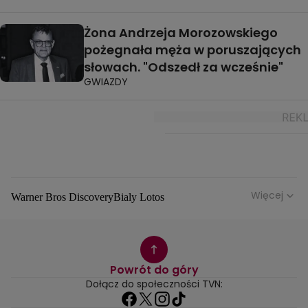
Żona Andrzeja Morozowskiego
pożegnała męża w poruszających
słowach. "Odszedł za wcześnie"
GWIAZDY
Więcej
Warner Bros Discovery
Bialy Lotos
Niebezpieczne Dzielnice
Malgorzata Rozenek Majdan
Duda Kontra Szafranski
Agnieszka Bobek
Anna Senkara
Lady Love
Jezdzic Obserwowac
Powrót do góry
Josephine Kwasniewska
Playerpl
Przemek Szafranski
Dołącz do społeczności TVN:
Aneta Glam
Dariusz Zdrojkowski
Julia Tychoniewicz