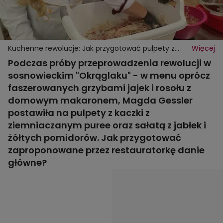
Kuchenne rewolucje: Jak przygotować pulpety z
Więcej
przepisu Magdy Gessler?
Podczas próby przeprowadzenia rewolucji w
sosnowieckim "Okrąglaku" - w menu oprócz
faszerowanych grzybami jajek i rosołu z
domowym makaronem, Magda Gessler
postawiła na pulpety z kaczki z
ziemniaczanym puree oraz sałatą z jabłek i
żółtych pomidorów. Jak przygotować
zaproponowane przez restauratorkę danie
główne?