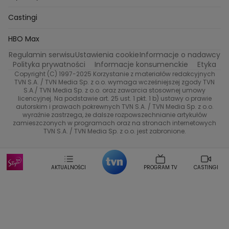
Oskar Netkowski
Natalia Natsu Karczmarczyk
99 gra o wszystko
Nasze Programy
TVN
Castingi
Kacper Jeneralski
Marta Mandaryna Wisniewska
Na Wspolnej
Twoja Stara
Radoslaw Majdan
Życie na kredycie
Program TV
Dzień Dobry TVN
HBO Max
Katarzyna Rozmyslowicz
Monika Olejnik
Regulamin serwisu
Ustawienia cookie
Informacje o nadawcy
Anna Samusionek
Przepisy
Przemyslaw Cypryanski
TVN7
Polityka prywatności
Informacje konsumenckie
Etyka
Damian Michalowski
Ewa Piekut
Copyright (C) 1997-2025 Korzystanie z materiałów redakcyjnych
TVN Turbo
Magdalena Gwozdz
Kuchenne Rewolucje
TVN S.A. / TVN Media Sp. z o.o. wymaga wcześniejszej zgody TVN
S.A./ TVN Media Sp. z o.o. oraz zawarcia stosownej umowy
Tadeusz Huk
Lucyna Malec
Ewa Gawryluk
licencyjnej. Na podstawie art. 25 ust. 1 pkt. 1 b) ustawy o prawie
Co za tydzień
Marta Jankowska
Bartosz Skrobisz
autorskim i prawach pokrewnych TVN S.A. / TVN Media Sp. z o.o.
wyraźnie zastrzega, że dalsze rozpowszechnianie artykułów
Malwina Wedzikowska
Krzysztof Skorzynski
TTV
zamieszczonych w programach oraz na stronach internetowych
Helena Englert
Aleksander Zniszczol
TVN S.A. / TVN Media Sp. z o.o. jest zabronione.
Dorota Szelagowska
Karolina Sobotka
Sonia Mietielica
Maciej Kuciel
Weekendowa Metamorfoza
Leszek Lichota
AKTUALNOŚCI
PROGRAM TV
CASTINGI
Kasia Wajda
Agata Kulesza
Boguslawa Bibi Brzezinska
Gwiazdy Muzyki
Maciej Stuhr
Klaudia El Dursi
Marta Wierzbicka
Izabella Krzan
Michal Pirog