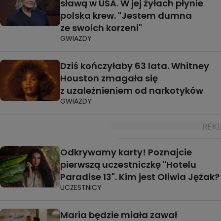
sławą w USA. W jej żyłach płynie
polska krew. "Jestem dumna
ze swoich korzeni"
GWIAZDY
Dziś kończyłaby 63 lata. Whitney
Houston zmagała się
z uzależnieniem od narkotyków
GWIAZDY
Odkrywamy karty! Poznajcie
pierwszą uczestniczkę "Hotelu
Paradise 13". Kim jest Oliwia Jężak?
UCZESTNICY
Maria będzie miała zawał