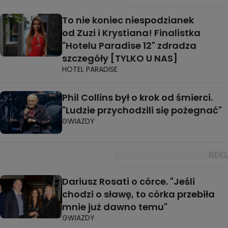
To nie koniec niespodzianek
od Zuzi i Krystiana! Finalistka
"Hotelu Paradise 12" zdradza
szczegóły [TYLKO U NAS]
HOTEL PARADISE
Phil Collins był o krok od śmierci.
"Ludzie przychodzili się pożegnać"
GWIAZDY
Dariusz Rosati o córce. "Jeśli
chodzi o sławę, to córka przebiła
mnie już dawno temu"
GWIAZDY