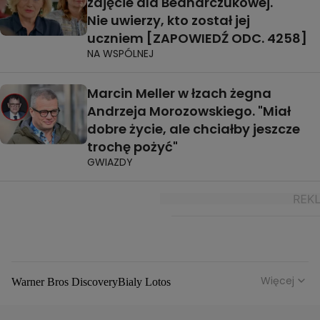
zajęcie dla Bednarczukowej.
Nie uwierzy, kto został jej
uczniem [ZAPOWIEDŹ ODC. 4258]
NA WSPÓLNEJ
Marcin Meller w łzach żegna
Andrzeja Morozowskiego. "Miał
dobre życie, ale chciałby jeszcze
trochę pożyć"
GWIAZDY
Więcej
Warner Bros Discovery
Bialy Lotos
Niebezpieczne Dzielnice
Malgorzata Rozenek Majdan