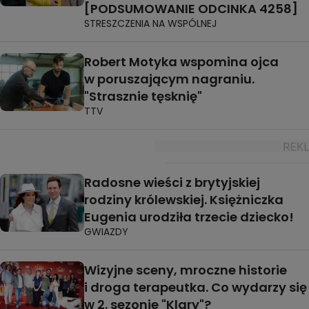
[PODSUMOWANIE ODCINKA 4258]
STRESZCZENIA NA WSPÓLNEJ
Robert Motyka wspomina ojca
w poruszającym nagraniu.
"Strasznie tęsknię"
TTV
Radosne wieści z brytyjskiej
rodziny królewskiej. Księżniczka
Eugenia urodziła trzecie dziecko!
GWIAZDY
Wizyjne sceny, mroczne historie
i droga terapeutka. Co wydarzy się
w 2. sezonie "Klary"?