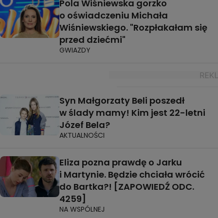
Pola Wiśniewska gorzko
o oświadczeniu Michała
Wiśniewskiego. "Rozpłakałam się
przed dziećmi"
GWIAZDY
Syn Małgorzaty Beli poszedł
w ślady mamy! Kim jest 22-letni
Józef Bela?
AKTUALNOŚCI
Eliza pozna prawdę o Jarku
i Martynie. Będzie chciała wrócić
do Bartka?! [ZAPOWIEDŹ ODC.
4259]
NA WSPÓLNEJ