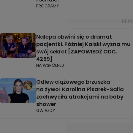
PROGRAMY
Nalepa obwini się o dramat
pacjentki. Później Kalski wyzna mu
swój sekret [ZAPOWIEDŹ ODC.
4259]
NA WSPÓLNEJ
Odlew ciążowego brzuszka
na żywo! Karolina Pisarek-Salla
zachwyciła atrakcjami na baby
shower
GWIAZDY