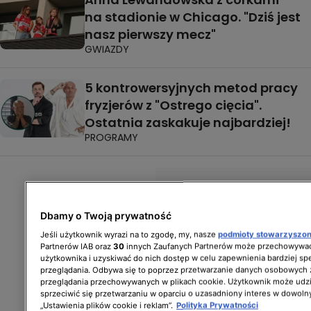
na stadionie w Chicago. "Dziś jest
nasz pierwszy mecz"
GWIAZDY
5 kontrowersyjnych metod pracy
fryzjerów z "Ostrego cięcia".
Ostatnia zaskakuje najbardziej!
PROGRAMY
Dbamy o Twoją prywatność
Jeśli użytkownik wyrazi na to zgodę, my, nasze
podmioty stowarzyszo
Partnerów IAB oraz
30
innych Zaufanych Partnerów może przechowywać
użytkownika i uzyskiwać do nich dostęp w celu zapewnienia bardziej 
przeglądania. Odbywa się to poprzez przetwarzanie danych osobowych
przeglądania przechowywanych w plikach cookie. Użytkownik może udzi
sprzeciwić się przetwarzaniu w oparciu o uzasadniony interes w dowoln
„Ustawienia plików cookie i reklam”.
Polityka Prywatności