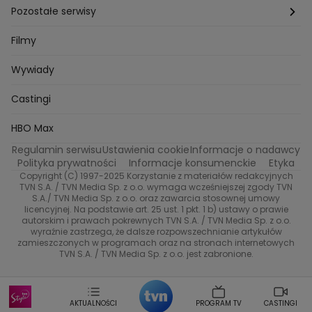
Bartlomiej Kotschedoff
Jakub Stachowiak
Azja Express
Back to school
Aktualności
Aktualności
Pozostałe serwisy
Bartosz Laskowski
Pawel Olejnik
Marta Dobosz
MasterChef
Zuzanna Kaszuba
Ada Szczepaniak
Zakup w ciemno
Nasze Programy
Castingi
TVN24
Filmy
Kuba Nowaczkiewicz
Iza Kuna
Piotr Koprowski
Gogglebox. Przed telewizorem
Castingi
Wideo
Eurosport
Ewa Galica
Wywiady
Tvn7
Marta Malikowska
Kinga Jasik
Oskar Netkowski
Natalia Natsu Karczmarczyk
99 gra o wszystko
Nasze Programy
TVN
Castingi
Kacper Jeneralski
Marta Mandaryna Wisniewska
Na Wspolnej
Twoja Stara
Radoslaw Majdan
Życie na kredycie
Program TV
Dzień Dobry TVN
HBO Max
Katarzyna Rozmyslowicz
Monika Olejnik
Regulamin serwisu
Ustawienia cookie
Informacje o nadawcy
Anna Samusionek
Przepisy
Przemyslaw Cypryanski
TVN7
Polityka prywatności
Informacje konsumenckie
Etyka
Damian Michalowski
Ewa Piekut
Copyright (C) 1997-2025 Korzystanie z materiałów redakcyjnych
TVN Turbo
Magdalena Gwozdz
Kuchenne Rewolucje
TVN S.A. / TVN Media Sp. z o.o. wymaga wcześniejszej zgody TVN
S.A./ TVN Media Sp. z o.o. oraz zawarcia stosownej umowy
Tadeusz Huk
Lucyna Malec
Ewa Gawryluk
licencyjnej. Na podstawie art. 25 ust. 1 pkt. 1 b) ustawy o prawie
Co za tydzień
Marta Jankowska
Bartosz Skrobisz
autorskim i prawach pokrewnych TVN S.A. / TVN Media Sp. z o.o.
wyraźnie zastrzega, że dalsze rozpowszechnianie artykułów
Malwina Wedzikowska
Krzysztof Skorzynski
TTV
zamieszczonych w programach oraz na stronach internetowych
Helena Englert
Aleksander Zniszczol
TVN S.A. / TVN Media Sp. z o.o. jest zabronione.
Dorota Szelagowska
Karolina Sobotka
Sonia Mietielica
Maciej Kuciel
Weekendowa Metamorfoza
Leszek Lichota
AKTUALNOŚCI
PROGRAM TV
CASTINGI