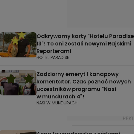
Odkrywamy karty "Hotelu Paradise
13"! To oni zostali nowymi Rajskimi
Reporterami
HOTEL PARADISE
Zadziorny emeryt i kanapowy
komentator. Czas poznać nowych
uczestników programu "Nasi
w mundurach 4"!
NASI W MUNDURACH
Anna Lewandowska z córkami