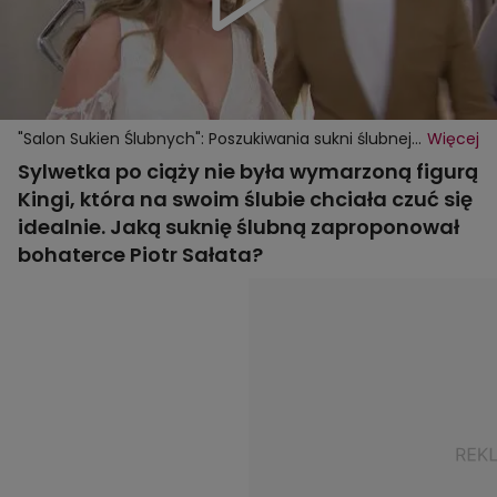
"Salon Sukien Ślubnych": Poszukiwania sukni ślubnej
Więcej
dla Kingi - świeżo upieczonej mamy
Sylwetka po ciąży nie była wymarzoną figurą
Kingi, która na swoim ślubie chciała czuć się
idealnie. Jaką suknię ślubną zaproponował
bohaterce Piotr Sałata?