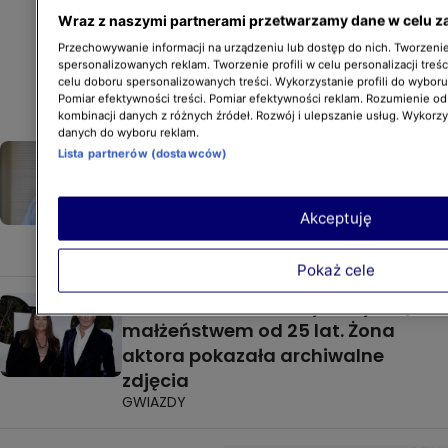
Wraz z naszymi partnerami przetwarzamy dane w celu z
Przechowywanie informacji na urządzeniu lub dostęp do nich. Tworzenie 
spersonalizowanych reklam. Tworzenie profili w celu personalizacji treśc
celu doboru spersonalizowanych treści. Wykorzystanie profili do wybor
Pomiar efektywności treści. Pomiar efektywności reklam. Rozumienie odb
kombinacji danych z różnych źródeł. Rozwój i ulepszanie usług. Wykorz
danych do wyboru reklam.
Co nowego w szpitalu w "Na
Lista partnerów (dostawców)
Wspólnej"? Przemysław Sadowski
zapowiada mocne sceny i ważny
Akceptuję
społecznie wątek
NA WSPÓLNEJ
Pokaż cele
Pierce Brosnan i Keely Shaye są
małżeństwem od 25 lat. Żona
aktora pokazała archiwalne
zdjęcia
GWIAZDY