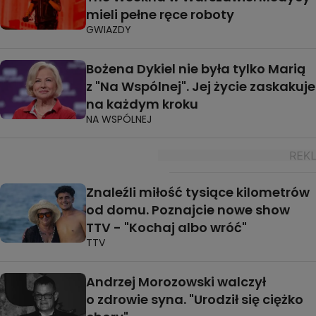
mieli pełne ręce roboty
GWIAZDY
Bożena Dykiel nie była tylko Marią
z "Na Wspólnej". Jej życie zaskakuje
na każdym kroku
NA WSPÓLNEJ
Znaleźli miłość tysiące kilometrów
od domu. Poznajcie nowe show
TTV - "Kochaj albo wróć"
TTV
Andrzej Morozowski walczył
o zdrowie syna. "Urodził się ciężko