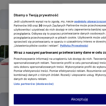
Jolanta Kwaśniewska nie zamierza
Dbamy o Twoją prywatność
rezygnować z pracy. Ile emerytury
Jeśli użytkownik wyrazi na to zgodę, my, nasze
podmioty stowarzyszo
otrzymuje żona byłego
Partnerów IAB oraz
30
innych Zaufanych Partnerów może przechowywać
prezydenta?
użytkownika i uzyskiwać do nich dostęp w celu zapewnienia bardziej 
przeglądania. Odbywa się to poprzez przetwarzanie danych osobowych
GWIAZDY
przeglądania przechowywanych w plikach cookie. Użytkownik może udzi
sprzeciwić się przetwarzaniu w oparciu o uzasadniony interes w dowoln
„Ustawienia plików cookie i reklam”.
Polityka Prywatności
Piotr Polk wyznał prawdę
Wraz z naszymi partnerami przetwarzamy dane w celu z
po latach. "Przestrzegano mnie,
żebym nie oznajmiał światu,
Przechowywanie informacji na urządzeniu lub dostęp do nich. Tworzenie 
spersonalizowanych reklam. Tworzenie profili w celu personalizacji treśc
że jestem po przeszczepie"
celu doboru spersonalizowanych treści. Wykorzystanie profili do wybor
GWIAZDY
Pomiar efektywności treści. Pomiar efektywności reklam. Rozumienie odb
kombinacji danych z różnych źródeł. Rozwój i ulepszanie usług. Wykorz
danych do wyboru reklam.
Lista partnerów (dostawców)
Prawda o młodości księcia Filipa
Akceptuję
wyszła na jaw. Ujawniono tajne