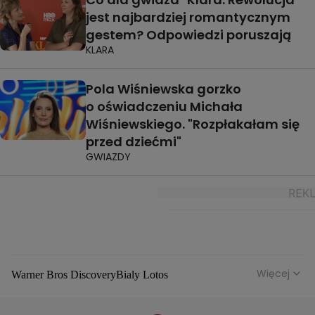
jest najbardziej romantycznym
gestem? Odpowiedzi poruszają
KLARA
Pola Wiśniewska gorzko
o oświadczeniu Michała
Wiśniewskiego. "Rozpłakałam się
przed dziećmi"
GWIAZDY
Więcej
Warner Bros Discovery
Bialy Lotos
Niebezpieczne Dzielnice
Malgorzata Rozenek Majdan