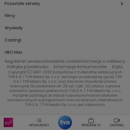
Azja Express
Back to school
Aktualności
Aktualności
Pozostałe serwisy
Bartosz Laskowski
Pawel Olejnik
Marta Dobosz
MasterChef
Zuzanna Kaszuba
Ada Szczepaniak
Zakup w ciemno
Nasze Programy
Castingi
TVN24
Filmy
Kuba Nowaczkiewicz
Iza Kuna
Piotr Koprowski
Gogglebox. Przed telewizorem
Castingi
Wideo
Eurosport
Ewa Galica
Wywiady
Tvn7
Marta Malikowska
Kinga Jasik
Oskar Netkowski
Natalia Natsu Karczmarczyk
99 gra o wszystko
Nasze Programy
TVN
Castingi
Kacper Jeneralski
Marta Mandaryna Wisniewska
Na Wspolnej
Twoja Stara
Radoslaw Majdan
Życie na kredycie
Program TV
Dzień Dobry TVN
HBO Max
Katarzyna Rozmyslowicz
Monika Olejnik
Regulamin serwisu
Ustawienia cookie
Informacje o nadawcy
Anna Samusionek
Przepisy
Przemyslaw Cypryanski
TVN7
Polityka prywatności
Informacje konsumenckie
Etyka
Damian Michalowski
Ewa Piekut
Copyright (C) 1997-2025 Korzystanie z materiałów redakcyjnych
TVN Turbo
Magdalena Gwozdz
Kuchenne Rewolucje
TVN S.A. / TVN Media Sp. z o.o. wymaga wcześniejszej zgody TVN
S.A./ TVN Media Sp. z o.o. oraz zawarcia stosownej umowy
Tadeusz Huk
Lucyna Malec
Ewa Gawryluk
licencyjnej. Na podstawie art. 25 ust. 1 pkt. 1 b) ustawy o prawie
Co za tydzień
Marta Jankowska
Bartosz Skrobisz
autorskim i prawach pokrewnych TVN S.A. / TVN Media Sp. z o.o.
wyraźnie zastrzega, że dalsze rozpowszechnianie artykułów
Malwina Wedzikowska
Krzysztof Skorzynski
TTV
zamieszczonych w programach oraz na stronach internetowych
Helena Englert
Aleksander Zniszczol
TVN S.A. / TVN Media Sp. z o.o. jest zabronione.
Dorota Szelagowska
Karolina Sobotka
Sonia Mietielica
Maciej Kuciel
Weekendowa Metamorfoza
Leszek Lichota
AKTUALNOŚCI
PROGRAM TV
CASTINGI