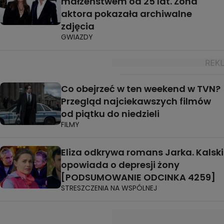
małżeństwem od 25 lat. Żona
aktora pokazała archiwalne
zdjęcia
GWIAZDY
Co obejrzeć w ten weekend w TVN?
Przegląd najciekawszych filmów
od piątku do niedzieli
FILMY
Eliza odkrywa romans Jarka. Kalski
opowiada o depresji żony
[PODSUMOWANIE ODCINKA 4259]
STRESZCZENIA NA WSPÓLNEJ