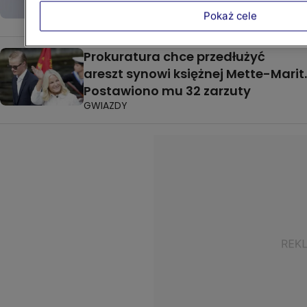
akta
Pokaż cele
GWIAZDY
Prokuratura chce przedłużyć
areszt synowi księżnej Mette-Marit.
Postawiono mu 32 zarzuty
GWIAZDY