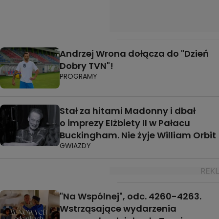
Andrzej Wrona dołącza do "Dzień
Dobry TVN"!
PROGRAMY
Stał za hitami Madonny i dbał
o imprezy Elżbiety II w Pałacu
Buckingham. Nie żyje William Orbit
GWIAZDY
"Na Wspólnej", odc. 4260-4263.
Wstrząsające wydarzenia