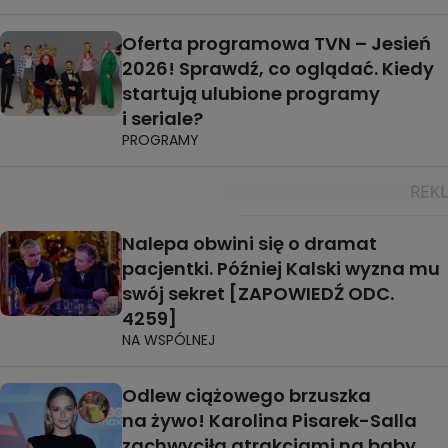
Oferta programowa TVN – Jesień
2026! Sprawdź, co oglądać. Kiedy
startują ulubione programy
i seriale?
PROGRAMY
Nalepa obwini się o dramat
pacjentki. Później Kalski wyzna mu
swój sekret [ZAPOWIEDŹ ODC.
4259]
NA WSPÓLNEJ
Odlew ciążowego brzuszka
na żywo! Karolina Pisarek-Salla
zachwyciła atrakcjami na baby