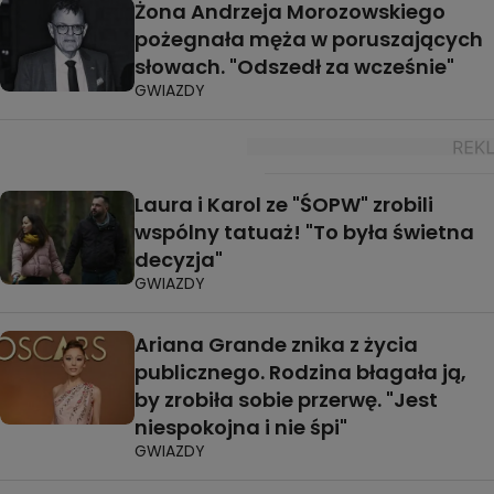
Żona Andrzeja Morozowskiego
pożegnała męża w poruszających
słowach. "Odszedł za wcześnie"
GWIAZDY
Laura i Karol ze "ŚOPW" zrobili
wspólny tatuaż! "To była świetna
decyzja"
GWIAZDY
Ariana Grande znika z życia
publicznego. Rodzina błagała ją,
by zrobiła sobie przerwę. "Jest
niespokojna i nie śpi"
GWIAZDY