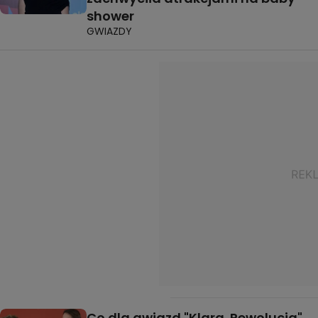
shower
GWIAZDY
Co dla gwiazd "Klara. Rewolucja"