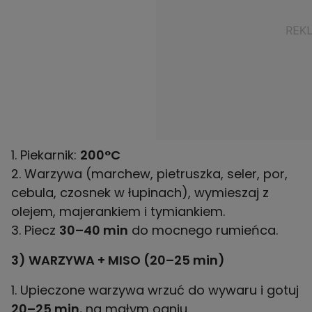
1. Piekarnik:
200°C
2. Warzywa (marchew, pietruszka, seler, por,
cebula, czosnek w łupinach), wymieszaj z
olejem, majerankiem i tymiankiem.
3. Piecz
30–40 min
do mocnego rumieńca.
3) WARZYWA + MISO (20–25 min)
1. Upieczone warzywa wrzuć do wywaru i gotuj
20–25 min.
na małym ogniu.