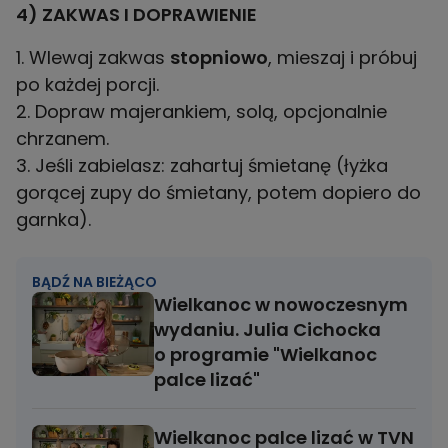
4) ZAKWAS I DOPRAWIENIE
1. Wlewaj zakwas
stopniowo
, mieszaj i próbuj
po każdej porcji.
2. Dopraw majerankiem, solą, opcjonalnie
chrzanem.
3. Jeśli zabielasz: zahartuj śmietanę (łyżka
gorącej zupy do śmietany, potem dopiero do
garnka).
BĄDŹ NA BIEŻĄCO
Wielkanoc w nowoczesnym
wydaniu. Julia Cichocka
o programie "Wielkanoc
palce lizać"
Wielkanoc palce lizać w TVN