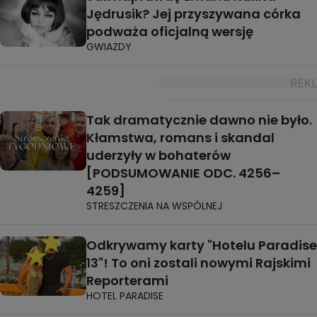
Jędrusik? Jej przyszywana córka
podważa oficjalną wersję
GWIAZDY
Tak dramatycznie dawno nie było.
Kłamstwa, romans i skandal
uderzyły w bohaterów
[PODSUMOWANIE ODC. 4256–
4259]
STRESZCZENIA NA WSPÓLNEJ
Odkrywamy karty "Hotelu Paradise
13"! To oni zostali nowymi Rajskimi
Reporterami
HOTEL PARADISE