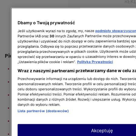
Dbamy o Twoją prywatność
Jeśli użytkownik wyrazi na to zgodę, my, nasze
podmioty stowarzyszo
Partnerów IAB oraz
30
innych Zaufanych Partnerów może przechowywać
użytkownika i uzyskiwać do nich dostęp w celu zapewnienia bardziej 
przeglądania. Odbywa się to poprzez przetwarzanie danych osobowych
przeglądania przechowywanych w plikach cookie. Użytkownik może udzi
Pieczone warzywa:
sprzeciwić się przetwarzaniu w oparciu o uzasadniony interes w dowoln
„Ustawienia plików cookie i reklam”.
Polityka Prywatności
Marchew: 1 szt.
Wraz z naszymi partnerami przetwarzamy dane w celu z
Przechowywanie informacji na urządzeniu lub dostęp do nich. Tworzenie 
Pietruszka korzeń: 1 szt.
spersonalizowanych reklam. Tworzenie profili w celu personalizacji treśc
celu doboru spersonalizowanych treści. Wykorzystanie profili do wybor
Seler: 1/4 dużego (ok. 200–250 g)
Pomiar efektywności treści. Pomiar efektywności reklam. Rozumienie odb
kombinacji danych z różnych źródeł. Rozwój i ulepszanie usług. Wykorz
danych do wyboru reklam.
Cebula: 1 szt. (przekrojona)
Lista partnerów (dostawców)
Por (biała część): 1/2 szt.
Akceptuję
Czosnek w łupinach: 2 ząbki