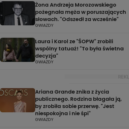
Żona Andrzeja Morozowskiego
pożegnała męża w poruszających
słowach. "Odszedł za wcześnie"
GWIAZDY
Laura i Karol ze "ŚOPW" zrobili
wspólny tatuaż! "To była świetna
decyzja"
GWIAZDY
Ariana Grande znika z życia
publicznego. Rodzina błagała ją,
by zrobiła sobie przerwę. "Jest
niespokojna i nie śpi"
GWIAZDY