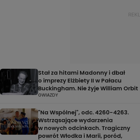
Stał za hitami Madonny i dbał
o imprezy Elżbiety II w Pałacu
Buckingham. Nie żyje William Orbit
GWIAZDY
"Na Wspólnej", odc. 4260-4263.
Wstrząsające wydarzenia
w nowych odcinkach. Tragiczny
powrót Włodka i Marii, poród,