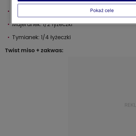
Olej: 1/2 łyżki
Pokaż cele
Majeranek: 1/2 łyżeczki
Tymianek: 1/4 łyżeczki
Twist miso + zakwas: