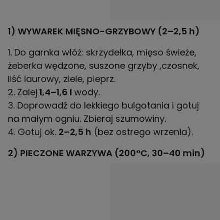
1) WYWAREK MIĘSNO-GRZYBOWY (2–2,5 h)
1. Do garnka włóż: skrzydełka, mięso świeże,
żeberka wędzone, suszone grzyby ,czosnek,
liść laurowy, ziele, pieprz.
2. Zalej
1,4–1,6 l
wody.
3. Doprowadź do lekkiego bulgotania i gotuj
na małym ogniu. Zbieraj szumowiny.
4. Gotuj ok.
2–2,5 h
(bez ostrego wrzenia).
2) PIECZONE WARZYWA (200°C, 30–40 min)