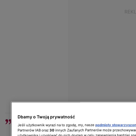
Dbamy o Twoją prywatność
Mam nadzieję, że to gdzieś zmobilizuje nas
Jeśli użytkownik wyrazi na to zgodę, my, nasze
podmioty stowarzyszo
wszystkich głównie do tego, żeby dbać o
Partnerów IAB oraz
30
innych Zaufanych Partnerów może przechowywać
użytkownika i uzyskiwać do nich dostęp w celu zapewnienia bardziej 