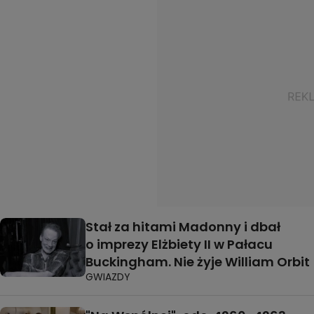
Stał za hitami Madonny i dbał
o imprezy Elżbiety II w Pałacu
Buckingham. Nie żyje William Orbit
GWIAZDY