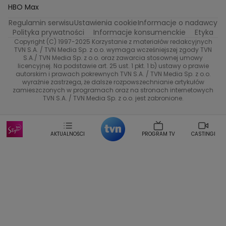
Na Wspolnej
Twoja Stara
Radoslaw Majdan
Życie na kredycie
Program TV
Dzień Dobry TVN
HBO Max
Katarzyna Rozmyslowicz
Monika Olejnik
Regulamin serwisu
Ustawienia cookie
Informacje o nadawcy
Anna Samusionek
Przepisy
Przemyslaw Cypryanski
TVN7
Polityka prywatności
Informacje konsumenckie
Etyka
Damian Michalowski
Ewa Piekut
Copyright (C) 1997-2025 Korzystanie z materiałów redakcyjnych
TVN Turbo
Magdalena Gwozdz
Kuchenne Rewolucje
TVN S.A. / TVN Media Sp. z o.o. wymaga wcześniejszej zgody TVN
S.A./ TVN Media Sp. z o.o. oraz zawarcia stosownej umowy
Tadeusz Huk
Lucyna Malec
Ewa Gawryluk
licencyjnej. Na podstawie art. 25 ust. 1 pkt. 1 b) ustawy o prawie
Co za tydzień
Marta Jankowska
Bartosz Skrobisz
autorskim i prawach pokrewnych TVN S.A. / TVN Media Sp. z o.o.
wyraźnie zastrzega, że dalsze rozpowszechnianie artykułów
Malwina Wedzikowska
Krzysztof Skorzynski
TTV
zamieszczonych w programach oraz na stronach internetowych
Helena Englert
Aleksander Zniszczol
TVN S.A. / TVN Media Sp. z o.o. jest zabronione.
Dorota Szelagowska
Karolina Sobotka
Sonia Mietielica
Maciej Kuciel
Weekendowa Metamorfoza
Leszek Lichota
AKTUALNOŚCI
PROGRAM TV
CASTINGI
Kasia Wajda
Agata Kulesza
Boguslawa Bibi Brzezinska
Gwiazdy Muzyki
Maciej Stuhr
Klaudia El Dursi
Marta Wierzbicka
Izabella Krzan
Michal Pirog