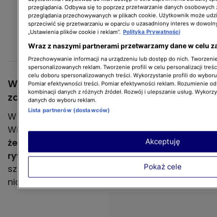
swoją przestrzeń życiową, żeby wiedzieć jak
przeglądania. Odbywa się to poprzez przetwarzanie danych osobowych
sprzątać, a jak nie sprzątać, żeby wiedzieć
przeglądania przechowywanych w plikach cookie. Użytkownik może udzi
jak się zabrać za coś, skąd najczęściej i
sprzeciwić się przetwarzaniu w oparciu o uzasadniony interes w dowoln
„Ustawienia plików cookie i reklam”.
Polityka Prywatności
najchętniej byśmy wyszli w ogóle
Wraz z naszymi partnerami przetwarzamy dane w celu z
- zwróciła uwagę Anna Nowak-Ibisz.
Przechowywanie informacji na urządzeniu lub dostęp do nich. Tworzenie 
spersonalizowanych reklam. Tworzenie profili w celu personalizacji treśc
celu doboru spersonalizowanych treści. Wykorzystanie profili do wybor
Wybór zwycięzcy to bardzo trudne
Pomiar efektywności treści. Pomiar efektywności reklam. Rozumienie odb
kombinacji danych z różnych źródeł. Rozwój i ulepszanie usług. Wykorz
zadanie
danych do wyboru reklam.
Lista partnerów (dostawców)
W rozmowie z redaktorką Martyną
Wielkopolan -
Anna Nowak-Ibisz przyznała,
że wybór zwycięzcy w porządkowej
Akceptuję
rywalizacji jest dla niej trudnym zadaniem
,
Pokaż cele
szczególnie, iż musi dokonać go sama, bez
niczyjej pomocy.