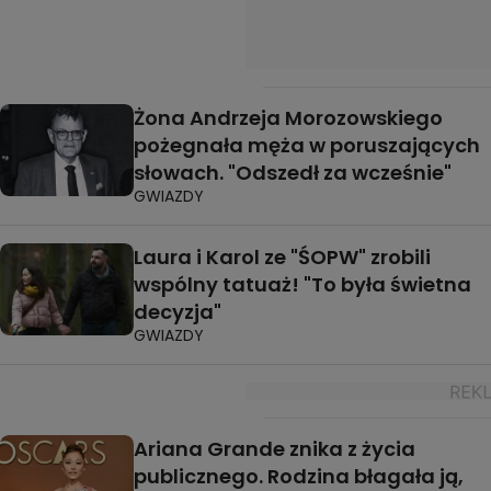
Żona Andrzeja Morozowskiego
pożegnała męża w poruszających
słowach. "Odszedł za wcześnie"
GWIAZDY
Laura i Karol ze "ŚOPW" zrobili
wspólny tatuaż! "To była świetna
decyzja"
GWIAZDY
Ariana Grande znika z życia
publicznego. Rodzina błagała ją,