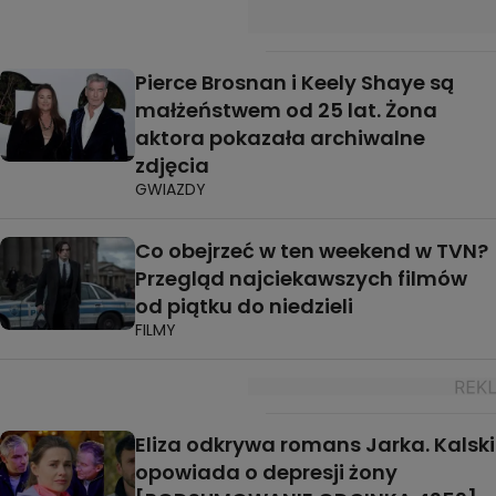
Pierce Brosnan i Keely Shaye są
małżeństwem od 25 lat. Żona
aktora pokazała archiwalne
zdjęcia
GWIAZDY
Co obejrzeć w ten weekend w TVN?
Przegląd najciekawszych filmów
od piątku do niedzieli
FILMY
Eliza odkrywa romans Jarka. Kalski
opowiada o depresji żony