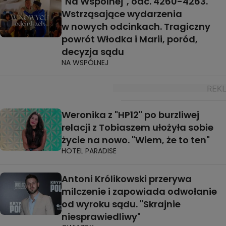
"Na Wspólnej", odc. 4260-4263.
Wstrząsające wydarzenia
w nowych odcinkach. Tragiczny
powrót Włodka i Marii, poród,
decyzja sądu
NA WSPÓLNEJ
Weronika z "HP12" po burzliwej
relacji z Tobiaszem ułożyła sobie
życie na nowo. "Wiem, że to ten"
HOTEL PARADISE
Antoni Królikowski przerywa
milczenie i zapowiada odwołanie
od wyroku sądu. "Skrajnie
niesprawiedliwy"