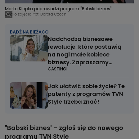
Marta Klepka poprowadzi program "Babski biznes"
Źródło zdjęcia: fot. Dorota Czoch
BĄDŹ NA BIEŻĄCO
Nadchodzą biznesowe
rewolucje, które postawią
na nogi małe kobiece
biznesy. Zapraszamy
CASTINGI
na casting!
Jak ułatwić sobie życie? Te
patenty z programów TVN
Style trzeba znać!
"Babski biznes" - zgłoś się do nowego
programu TVN Style