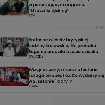
w poruszającym nagraniu.
"Strasznie tęsknię"
TTV
Radosne wieści z brytyjskiej
rodziny królewskiej. Księżniczka
Eugenia urodziła trzecie dziecko!
GWIAZDY
Wizyjne sceny, mroczne historie
i droga terapeutka. Co wydarzy się
w 2. sezonie "Klary"?
KLARA