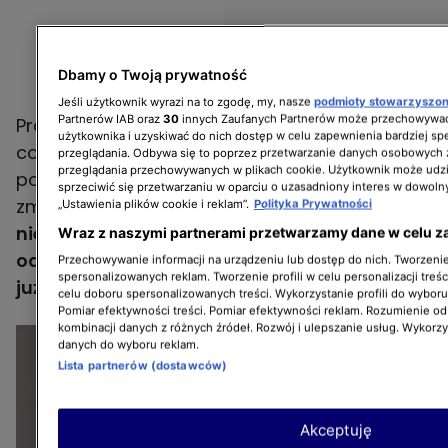
Dbamy o Twoją prywatność
Jeśli użytkownik wyrazi na to zgodę, my, nasze
podmioty stowarzyszo
Partnerów IAB oraz
30
innych Zaufanych Partnerów może przechowywać
Praca potrwa kilka dni i z pewnością wywróci
użytkownika i uzyskiwać do nich dostęp w celu zapewnienia bardziej 
codzienność bohaterki do góry nogami. A już
przeglądania. Odbywa się to poprzez przetwarzanie danych osobowych
przeglądania przechowywanych w plikach cookie. Użytkownik może udzi
po miesiącu będzie można ocenić realne
sprzeciwić się przetwarzaniu w oparciu o uzasadniony interes w dowoln
zmiany.
Program pokazuje, że nawet
„Ustawienia plików cookie i reklam”.
Polityka Prywatności
niewielkie kroki mogą przynieść dużą
Wraz z naszymi partnerami przetwarzamy dane w celu z
odmianę. I że warto poprosić o pomoc, kiedy
Przechowywanie informacji na urządzeniu lub dostęp do nich. Tworzenie 
spersonalizowanych reklam. Tworzenie profili w celu personalizacji treśc
już brakuje sił.
celu doboru spersonalizowanych treści. Wykorzystanie profili do wybor
Pomiar efektywności treści. Pomiar efektywności reklam. Rozumienie odb
kombinacji danych z różnych źródeł. Rozwój i ulepszanie usług. Wykorz
danych do wyboru reklam.
Lista partnerów (dostawców)
Akceptuję