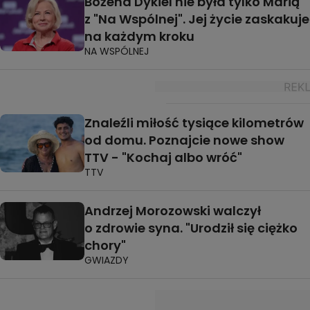
Bożena Dykiel nie była tylko Marią
z "Na Wspólnej". Jej życie zaskakuje
na każdym kroku
NA WSPÓLNEJ
Znaleźli miłość tysiące kilometrów
od domu. Poznajcie nowe show
TTV - "Kochaj albo wróć"
TTV
Andrzej Morozowski walczył
o zdrowie syna. "Urodził się ciężko
chory"
GWIAZDY