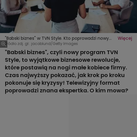
"Babski biznes" w TVN Style. Kto poprowadzi nowy
Więcej
program? "Od lat wspiera kobiety w rozwoju"
Źródło zdj. gł.: jacoblund/Getty Images
"Babski biznes", czyli nowy program TVN
Style, to wyjątkowe biznesowe rewolucje,
które postawią na nogi małe kobiece firmy.
Czas najwyższy pokazać, jak krok po kroku
pokonuje się kryzysy! Telewizyjny format
poprowadzi znana ekspertka. O kim mowa?