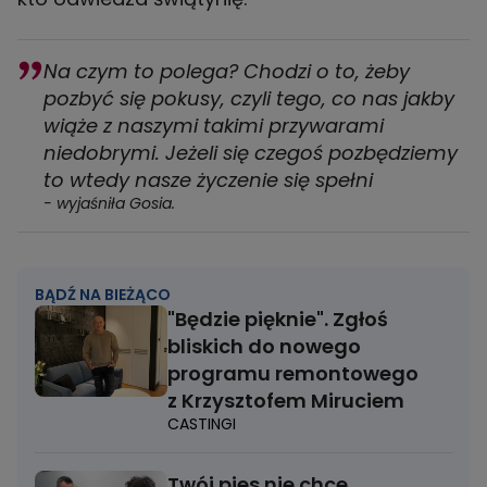
Na czym to polega? Chodzi o to, żeby
pozbyć się pokusy, czyli tego, co nas jakby
wiąże z naszymi takimi przywarami
niedobrymi. Jeżeli się czegoś pozbędziemy
to wtedy nasze życzenie się spełni
- wyjaśniła Gosia.
BĄDŹ NA BIEŻĄCO
"Będzie pięknie". Zgłoś
bliskich do nowego
programu remontowego
z Krzysztofem Miruciem
CASTINGI
Twój pies nie chce