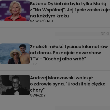
Bożena Dykiel nie była tylko Marią
z "Na Wspólnej". Jej życie zaskakuje
na każdym kroku
NA WSPÓLNEJ
Znaleźli miłość tysiące kilometrów
od domu. Poznajcie nowe show
TTV - "Kochaj albo wróć"
TTV
Andrzej Morozowski walczył
o zdrowie syna. "Urodził się ciężko
chory"
GWIAZDY