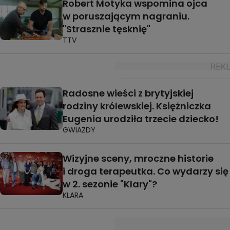
Robert Motyka wspomina ojca
w poruszającym nagraniu.
"Strasznie tęsknię"
TTV
Radosne wieści z brytyjskiej
rodziny królewskiej. Księżniczka
Eugenia urodziła trzecie dziecko!
GWIAZDY
Wizyjne sceny, mroczne historie
i droga terapeutka. Co wydarzy się
w 2. sezonie "Klary"?
KLARA