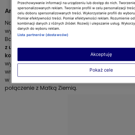
Przechowywanie informacji na urządzeniu lub dostęp do nich. Tworzenie 
spersonalizowanych reklam. Tworzenie profili w celu personalizacji treśc
Andyjski proces uzdrawiania
celu doboru spersonalizowanych treści. Wykorzystanie profili do wybor
Pomiar efektywności treści. Pomiar efektywności reklam. Rozumienie odb
Na temat szamanizmu w kulturze andyjskiej
kombinacji danych z różnych źródeł. Rozwój i ulepszanie usług. Wykorz
danych do wyboru reklam.
wypowiedziała się żyjąca w Peru Sylwia.
Lista partnerów (dostawców)
Bohaterka "Jestem z Polski" zwróciła uwagę, iż
z usług uzdrowicieli Peruwiańczycy
Akceptuję
korzystają na co dzień
. W programie kobieta
wybrała się do jednej z curanderas, która
Pokaż cele
wróżyła jej z liści koki. Sylwia wzięła też udział
w rytuale Despacho, symbolizującym
połączenie z Matką Ziemią.