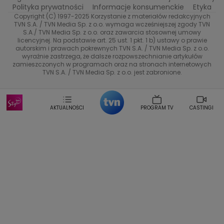
TVN7
Polityka prywatności
Informacje konsumenckie
Etyka
Damian Michalowski
Ewa Piekut
Copyright (C) 1997-2025 Korzystanie z materiałów redakcyjnych
TVN Turbo
Magdalena Gwozdz
Kuchenne Rewolucje
TVN S.A. / TVN Media Sp. z o.o. wymaga wcześniejszej zgody TVN
S.A./ TVN Media Sp. z o.o. oraz zawarcia stosownej umowy
Tadeusz Huk
Lucyna Malec
Ewa Gawryluk
licencyjnej. Na podstawie art. 25 ust. 1 pkt. 1 b) ustawy o prawie
Co za tydzień
Marta Jankowska
Bartosz Skrobisz
autorskim i prawach pokrewnych TVN S.A. / TVN Media Sp. z o.o.
wyraźnie zastrzega, że dalsze rozpowszechnianie artykułów
Malwina Wedzikowska
Krzysztof Skorzynski
TTV
zamieszczonych w programach oraz na stronach internetowych
Helena Englert
Aleksander Zniszczol
TVN S.A. / TVN Media Sp. z o.o. jest zabronione.
Dorota Szelagowska
Karolina Sobotka
Sonia Mietielica
Maciej Kuciel
Weekendowa Metamorfoza
Leszek Lichota
AKTUALNOŚCI
PROGRAM TV
CASTINGI
Kasia Wajda
Agata Kulesza
Boguslawa Bibi Brzezinska
Gwiazdy Muzyki
Maciej Stuhr
Klaudia El Dursi
Marta Wierzbicka
Izabella Krzan
Michal Pirog