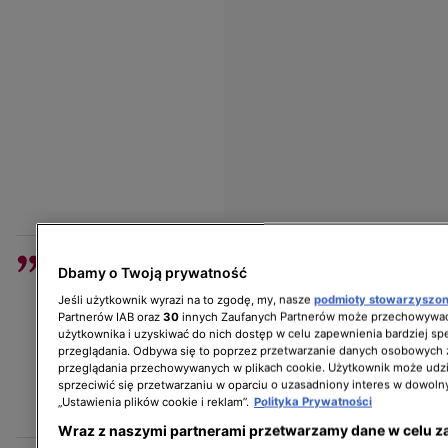
Nigdy nie powinno się wieczorem
Dbamy o Twoją prywatność
wytrzepywać okruszków chleba. Poza tym
Jeśli użytkownik wyrazi na to zgodę, my, nasze
podmioty stowarzyszo
chleba nigdy nie trzymamy odwróconego,
Partnerów IAB oraz
30
innych Zaufanych Partnerów może przechowywać
użytkownika i uzyskiwać do nich dostęp w celu zapewnienia bardziej 
bo to przyciąga biedę do domu i chleba
przeglądania. Odbywa się to poprzez przetwarzanie danych osobowych
zabraknie. Poza tym wieczorem nie można
przeglądania przechowywanych w plikach cookie. Użytkownik może udzi
gwizdać
sprzeciwić się przetwarzaniu w oparciu o uzasadniony interes w dowoln
„Ustawienia plików cookie i reklam”.
Polityka Prywatności
- wymieniał Jadranek.
Wraz z naszymi partnerami przetwarzamy dane w celu z