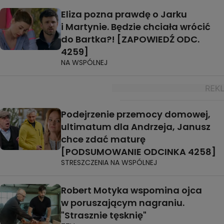
Eliza pozna prawdę o Jarku
i Martynie. Będzie chciała wrócić
do Bartka?! [ZAPOWIEDŹ ODC.
4259]
NA WSPÓLNEJ
Podejrzenie przemocy domowej,
ultimatum dla Andrzeja, Janusz
chce zdać maturę
[PODSUMOWANIE ODCINKA 4258]
STRESZCZENIA NA WSPÓLNEJ
Robert Motyka wspomina ojca
w poruszającym nagraniu.
"Strasznie tęsknię"