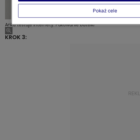
Pokaż cele
Anka testuje internety: Pakowanie butelki
KROK 3: