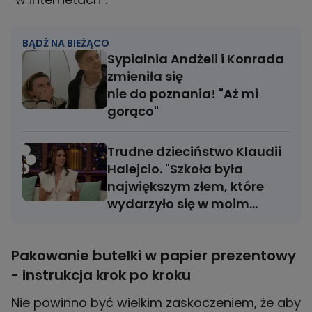
BĄDŹ NA BIEŻĄCO
Sypialnia Andżeli i Konrada
zmieniła się
nie do poznania! "Aż mi
gorąco"
Trudne dzieciństwo Klaudii
Halejcio. "Szkoła była
największym złem, które
wydarzyło się w moim
życiu"
Pakowanie butelki w papier prezentowy
- instrukcja krok po kroku
Nie powinno być wielkim zaskoczeniem, że aby