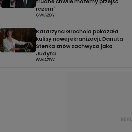
trudne chwile możemy przejść
razem"
GWIAZDY
Katarzyna Grochola pokazała
kulisy nowej ekranizacji. Danuta
Stenka znów zachwyca jako
Judyta
GWIAZDY