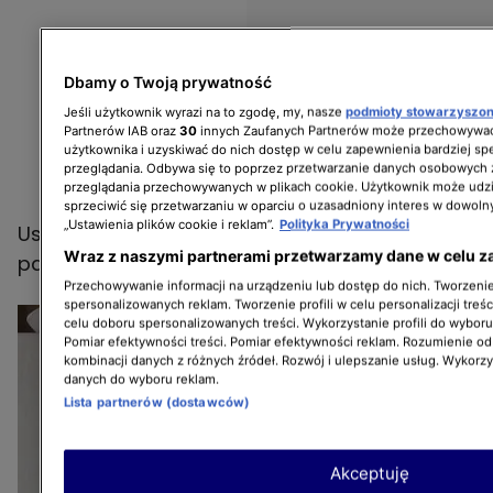
Dbamy o Twoją prywatność
Jeśli użytkownik wyrazi na to zgodę, my, nasze
podmioty stowarzyszo
Partnerów IAB oraz
30
innych Zaufanych Partnerów może przechowywać
użytkownika i uzyskiwać do nich dostęp w celu zapewnienia bardziej 
przeglądania. Odbywa się to poprzez przetwarzanie danych osobowych
przeglądania przechowywanych w plikach cookie. Użytkownik może udzi
sprzeciwić się przetwarzaniu w oparciu o uzasadniony interes w dowoln
„Ustawienia plików cookie i reklam”.
Polityka Prywatności
Ustawienie butelki na środku odmierzonego
Wraz z naszymi partnerami przetwarzamy dane w celu z
papieru.
Przechowywanie informacji na urządzeniu lub dostęp do nich. Tworzenie 
spersonalizowanych reklam. Tworzenie profili w celu personalizacji treśc
celu doboru spersonalizowanych treści. Wykorzystanie profili do wybor
Pomiar efektywności treści. Pomiar efektywności reklam. Rozumienie odb
kombinacji danych z różnych źródeł. Rozwój i ulepszanie usług. Wykorz
danych do wyboru reklam.
Lista partnerów (dostawców)
Akceptuję