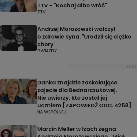
TTV - "Kochaj albo wróć"
TTV
Andrzej Morozowski walczył
o zdrowie syna. "Urodził się ciężko
chory"
GWIAZDY
Danka znajdzie zaskakujące
zajęcie dla Bednarczukowej.
Nie uwierzy, kto został jej
uczniem [ZAPOWIEDŹ ODC. 4258]
NA WSPÓLNEJ
Marcin Meller w łzach żegna
Andrzeja Morozowskiego. "Miał