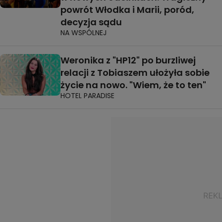
powrót Włodka i Marii, poród,
decyzja sądu
NA WSPÓLNEJ
Weronika z "HP12" po burzliwej
relacji z Tobiaszem ułożyła sobie
życie na nowo. "Wiem, że to ten"
HOTEL PARADISE