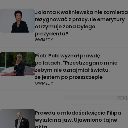
Jolanta Kwaśniewska nie zamierza
rezygnować z pracy. Ile emerytury
otrzymuje żona byłego
prezydenta?
GWIAZDY
Piotr Polk wyznał prawdę
po latach. "Przestrzegano mnie,
żebym nie oznajmiał światu,
że jestem po przeszczepie"
GWIAZDY
Prawda o młodości księcia Filipa
wyszła na jaw. Ujawniono tajne
akta