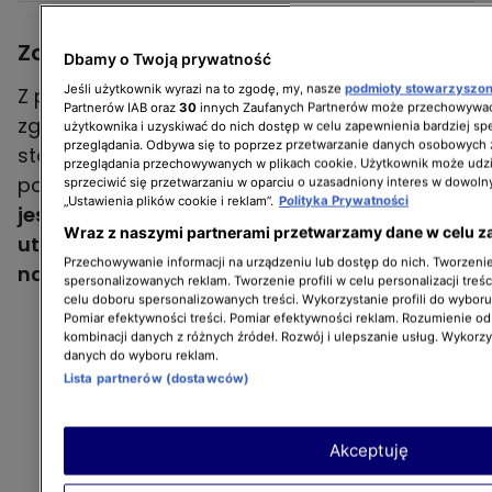
Zamiast karania - lepiej wynagradzać?
Dbamy o Twoją prywatność
Jeśli użytkownik wyrazi na to zgodę, my, nasze
podmioty stowarzyszo
Z podejściem Beaty i Sylwii do wychowania nie
Partnerów IAB oraz
30
innych Zaufanych Partnerów może przechowywać
zgodziły się siedzące po przeciwnej stronie
użytkownika i uzyskiwać do nich dostęp w celu zapewnienia bardziej 
przeglądania. Odbywa się to poprzez przetwarzanie danych osobowych
stołu Sylwia oraz Justyna. Druga z nich
przeglądania przechowywanych w plikach cookie. Użytkownik może udzi
podkreśliła, że
zamiast karania dzieci - lepiej
sprzeciwić się przetwarzaniu w oparciu o uzasadniony interes w dowoln
„Ustawienia plików cookie i reklam”.
Polityka Prywatności
jest je nagradzać, aby w ich głowach nie
Wraz z naszymi partnerami przetwarzamy dane w celu z
utrwalił się obraz rodzica-terrorysty, którego
Przechowywanie informacji na urządzeniu lub dostęp do nich. Tworzenie 
należy się bać.
spersonalizowanych reklam. Tworzenie profili w celu personalizacji treśc
celu doboru spersonalizowanych treści. Wykorzystanie profili do wybor
Pomiar efektywności treści. Pomiar efektywności reklam. Rozumienie odb
kombinacji danych z różnych źródeł. Rozwój i ulepszanie usług. Wykorz
danych do wyboru reklam.
Lista partnerów (dostawców)
Akceptuję