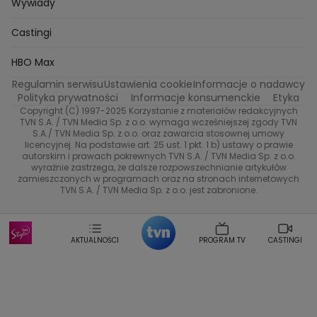
Wideo
Eurosport
Ewa Galica
Wywiady
Tvn7
Marta Malikowska
Kinga Jasik
Oskar Netkowski
Natalia Natsu Karczmarczyk
99 gra o wszystko
Nasze Programy
TVN
Castingi
Kacper Jeneralski
Marta Mandaryna Wisniewska
Na Wspolnej
Twoja Stara
Radoslaw Majdan
Życie na kredycie
Program TV
Dzień Dobry TVN
HBO Max
Katarzyna Rozmyslowicz
Monika Olejnik
Regulamin serwisu
Ustawienia cookie
Informacje o nadawcy
Anna Samusionek
Przepisy
Przemyslaw Cypryanski
TVN7
Polityka prywatności
Informacje konsumenckie
Etyka
Damian Michalowski
Ewa Piekut
Copyright (C) 1997-2025 Korzystanie z materiałów redakcyjnych
TVN Turbo
Magdalena Gwozdz
Kuchenne Rewolucje
TVN S.A. / TVN Media Sp. z o.o. wymaga wcześniejszej zgody TVN
S.A./ TVN Media Sp. z o.o. oraz zawarcia stosownej umowy
Tadeusz Huk
Lucyna Malec
Ewa Gawryluk
licencyjnej. Na podstawie art. 25 ust. 1 pkt. 1 b) ustawy o prawie
Co za tydzień
Marta Jankowska
Bartosz Skrobisz
autorskim i prawach pokrewnych TVN S.A. / TVN Media Sp. z o.o.
wyraźnie zastrzega, że dalsze rozpowszechnianie artykułów
Malwina Wedzikowska
Krzysztof Skorzynski
TTV
zamieszczonych w programach oraz na stronach internetowych
Helena Englert
Aleksander Zniszczol
TVN S.A. / TVN Media Sp. z o.o. jest zabronione.
Dorota Szelagowska
Karolina Sobotka
Sonia Mietielica
Maciej Kuciel
Weekendowa Metamorfoza
Leszek Lichota
AKTUALNOŚCI
PROGRAM TV
CASTINGI
Kasia Wajda
Agata Kulesza
Boguslawa Bibi Brzezinska
Gwiazdy Muzyki
Maciej Stuhr
Klaudia El Dursi
Marta Wierzbicka
Izabella Krzan
Michal Pirog