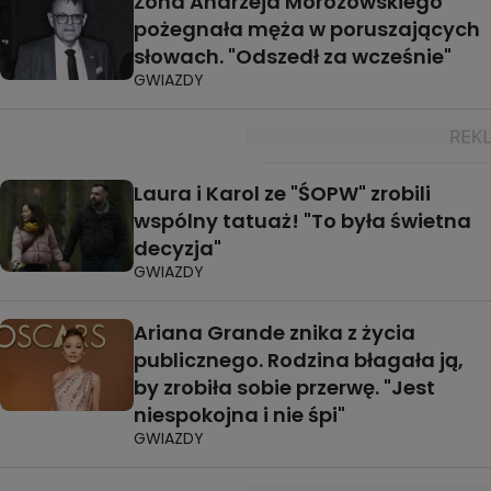
Żona Andrzeja Morozowskiego
pożegnała męża w poruszających
słowach. "Odszedł za wcześnie"
GWIAZDY
Laura i Karol ze "ŚOPW" zrobili
wspólny tatuaż! "To była świetna
decyzja"
GWIAZDY
Ariana Grande znika z życia
publicznego. Rodzina błagała ją,
by zrobiła sobie przerwę. "Jest
niespokojna i nie śpi"
GWIAZDY