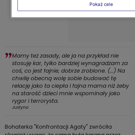
Pokaż cele
Mamy też zasady, ale ja na przykład nie
stosuję kar, tylko bardziej wynagradzam za
coś, co jest fajnie, dobrze zrobione. (...) Na
chwilę obecną wolę sobie budować tę
relację jako ta ciepła i fajna mama niż żeby
na starość dzieci mnie wspominały jako
rygor i terrorysta.
Justyna
Bohaterka "Konfrontacji Agaty" zwróciła
również uwagę, że sama była karana przez