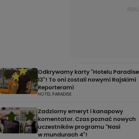
Odkrywamy karty "Hotelu Paradise
13"! To oni zostali nowymi Rajskimi
Reporterami
HOTEL PARADISE
Zadziorny emeryt i kanapowy
komentator. Czas poznać nowych
uczestników programu "Nasi
w mundurach 4"!