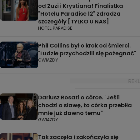
od Zuzi i Krystiana! Finalistka
"Hotelu Paradise 12" zdradza
szczegóły [TYLKO U NAS]
HOTEL PARADISE
Phil Collins był o krok od śmierci.
"Ludzie przychodzili się pożegnać"
GWIAZDY
Dariusz Rosati o córce. "Jeśli
chodzi o sławę, to córka przebiła
mnie już dawno temu"
GWIAZDY
Tak zaczęła i zakończyła się