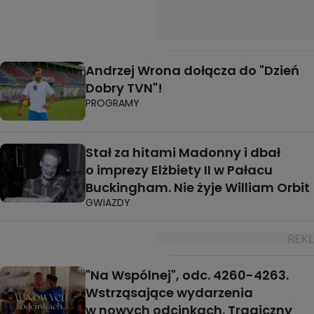
Andrzej Wrona dołącza do "Dzień
Dobry TVN"!
PROGRAMY
Stał za hitami Madonny i dbał
o imprezy Elżbiety II w Pałacu
Buckingham. Nie żyje William Orbit
GWIAZDY
"Na Wspólnej", odc. 4260-4263.
Wstrząsające wydarzenia
w nowych odcinkach. Tragiczny