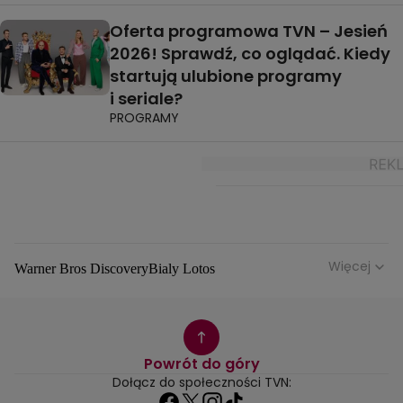
Oferta programowa TVN – Jesień
2026! Sprawdź, co oglądać. Kiedy
startują ulubione programy
i seriale?
PROGRAMY
Więcej
Warner Bros Discovery
Bialy Lotos
Niebezpieczne Dzielnice
Malgorzata Rozenek Majdan
Duda Kontra Szafranski
Agnieszka Bobek
Anna Senkara
Lady Love
Jezdzic Obserwowac
Powrót do góry
Josephine Kwasniewska
Playerpl
Przemek Szafranski
Dołącz do społeczności TVN:
Aneta Glam
Dariusz Zdrojkowski
Julia Tychoniewicz