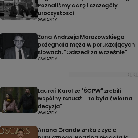
Poznaliśmy datę i szczegóły
uroczystości
GWIAZDY
Żona Andrzeja Morozowskiego
pożegnała męża w poruszających
słowach. "Odszedł za wcześnie"
GWIAZDY
Laura i Karol ze "ŚOPW" zrobili
wspólny tatuaż! "To była świetna
decyzja"
GWIAZDY
Ariana Grande znika z życia
publicznego. Rodzina błagała ją,