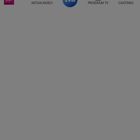
Weekendowa Metamorfoza
Leszek Lichota
AKTUALNOŚCI
PROGRAM TV
CASTINGI
Kasia Wajda
Agata Kulesza
Boguslawa Bibi Brzezinska
Gwiazdy Muzyki
Maciej Stuhr
Klaudia El Dursi
Marta Wierzbicka
Izabella Krzan
Michal Pirog