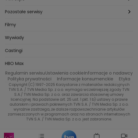
Katarzyna Marczak
Aleksandra Adamska
Gogglebox
Bartlomiej Kotschedoff
Jakub Stachowiak
Azja Express
Back to school
Aktualności
Aktualności
Pozostałe serwisy
Bartosz Laskowski
Pawel Olejnik
Marta Dobosz
MasterChef
Zuzanna Kaszuba
Ada Szczepaniak
Zakup w ciemno
Nasze Programy
Castingi
TVN24
Filmy
Kuba Nowaczkiewicz
Iza Kuna
Piotr Koprowski
Gogglebox. Przed telewizorem
Castingi
Wideo
Eurosport
Ewa Galica
Wywiady
Tvn7
Marta Malikowska
Kinga Jasik
Oskar Netkowski
Natalia Natsu Karczmarczyk
99 gra o wszystko
Nasze Programy
TVN
Castingi
Kacper Jeneralski
Marta Mandaryna Wisniewska
Na Wspolnej
Twoja Stara
Radoslaw Majdan
Życie na kredycie
Program TV
Dzień Dobry TVN
HBO Max
Katarzyna Rozmyslowicz
Monika Olejnik
Regulamin serwisu
Ustawienia cookie
Informacje o nadawcy
Anna Samusionek
Przepisy
Przemyslaw Cypryanski
TVN7
Polityka prywatności
Informacje konsumenckie
Etyka
Damian Michalowski
Ewa Piekut
Copyright (C) 1997-2025 Korzystanie z materiałów redakcyjnych
TVN Turbo
Magdalena Gwozdz
Kuchenne Rewolucje
TVN S.A. / TVN Media Sp. z o.o. wymaga wcześniejszej zgody TVN
S.A./ TVN Media Sp. z o.o. oraz zawarcia stosownej umowy
Tadeusz Huk
Lucyna Malec
Ewa Gawryluk
licencyjnej. Na podstawie art. 25 ust. 1 pkt. 1 b) ustawy o prawie
Co za tydzień
Marta Jankowska
Bartosz Skrobisz
autorskim i prawach pokrewnych TVN S.A. / TVN Media Sp. z o.o.
wyraźnie zastrzega, że dalsze rozpowszechnianie artykułów
Malwina Wedzikowska
Krzysztof Skorzynski
TTV
zamieszczonych w programach oraz na stronach internetowych
Helena Englert
Aleksander Zniszczol
TVN S.A. / TVN Media Sp. z o.o. jest zabronione.
Dorota Szelagowska
Karolina Sobotka
Sonia Mietielica
Maciej Kuciel