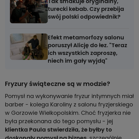
Tak smakuje oryginalny,
turecki kebab. Czy przebija
swój polski odpowiednik?
Efekt metamorfozy salonu
poruszył Alicję do łez. "Teraz
ich wszystkich zaproszę,
niech im gały wyjdą"
Fryzury świąteczne są w modzie?
Pomysł na wykonywanie fryzur intymnych miał
barber - kolega Karoliny z salonu fryzjerskiego
w Gorzowie Wielkopolskim. Choć fryzjerka nie
była przekonana do tego pomysłu - jej
klientka Paula stwierdziła, że byłby to
doskonały pomysł na biznes
, szczególnie