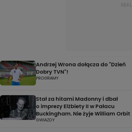
Andrzej Wrona dołącza do "Dzień
Dobry TVN"!
PROGRAMY
Stał za hitami Madonny i dbał
o imprezy Elżbiety II w Pałacu
Buckingham. Nie żyje William Orbit
GWIAZDY