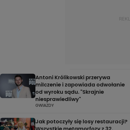
Antoni Królikowski przerywa
milczenie i zapowiada odwołanie
od wyroku sądu. "Skrajnie
niesprawiedliwy"
GWIAZDY
Jak potoczyły się losy restauracji?
Wszystkie metamorfozy z 32.