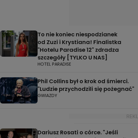
To nie koniec niespodzianek
od Zuzi i Krystiana! Finalistka
"Hotelu Paradise 12" zdradza
szczegóły [TYLKO U NAS]
HOTEL PARADISE
Phil Collins był o krok od śmierci.
"Ludzie przychodzili się pożegnać"
GWIAZDY
Dariusz Rosati o córce. "Jeśli