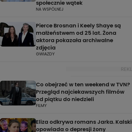
społecznie wątek
NA WSPÓLNEJ
Pierce Brosnan i Keely Shaye są
małżeństwem od 25 lat. Żona
aktora pokazała archiwalne
zdjęcia
GWIAZDY
Co obejrzeć w ten weekend w TVN?
Przegląd najciekawszych filmów
od piątku do niedzieli
FILMY
Eliza odkrywa romans Jarka. Kalski
opowiada o depresji żony