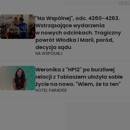
"Na Wspólnej", odc. 4260-4263.
Wstrząsające wydarzenia
w nowych odcinkach. Tragiczny
powrót Włodka i Marii, poród,
decyzja sądu
NA WSPÓLNEJ
Weronika z "HP12" po burzliwej
relacji z Tobiaszem ułożyła sobie
życie na nowo. "Wiem, że to ten"
HOTEL PARADISE