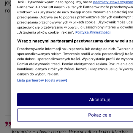
jego gusta najlepiej wpisują się standardowe
Jeśli użytkownik wyrazi na to zgodę, my, nasze
podmioty stowarzyszo
Partnerów IAB oraz
30
innych Zaufanych Partnerów może przechowywać
rozwiązania.
użytkownika i uzyskiwać do nich dostęp w celu zapewnienia bardziej 
przeglądania. Odbywa się to poprzez przetwarzanie danych osobowych
przeglądania przechowywanych w plikach cookie. Użytkownik może udzi
sprzeciwić się przetwarzaniu w oparciu o uzasadniony interes w dowoln
„Ustawienia plików cookie i reklam”.
Polityka Prywatności
Wraz z naszymi partnerami przetwarzamy dane w celu z
Przechowywanie informacji na urządzeniu lub dostęp do nich. Tworzenie 
spersonalizowanych reklam. Tworzenie profili w celu personalizacji treśc
celu doboru spersonalizowanych treści. Wykorzystanie profili do wybor
Pomiar efektywności treści. Pomiar efektywności reklam. Rozumienie odb
kombinacji danych z różnych źródeł. Rozwój i ulepszanie usług. Wykorz
danych do wyboru reklam.
Lista partnerów (dostawców)
Akceptuję
Pokaż cele
Ja mam na przykład ulubioną fryzurę u
kobiety - dwie mam. Pasek albo taką literkę