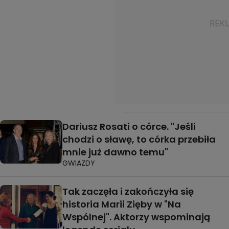
Dariusz Rosati o córce. "Jeśli
chodzi o sławę, to córka przebiła
mnie już dawno temu"
GWIAZDY
Tak zaczęła i zakończyła się
historia Marii Zięby w "Na
Wspólnej". Aktorzy wspominają