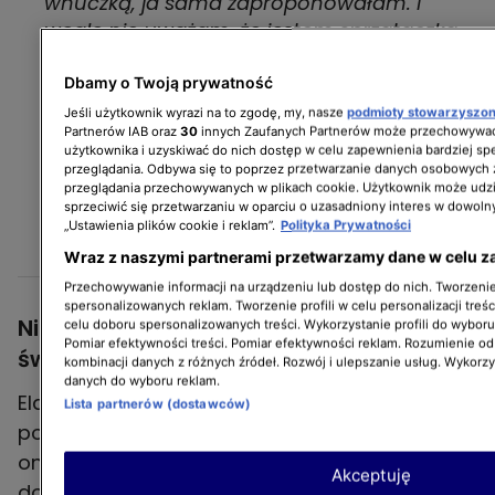
wnuczką, ja sama zaproponowałam. I
wcale nie uważam, że jestem sprzątaczką,
kucharką u mojej synowej. Wręcz
odwrotnie. Ja uważam, że to jest bezcenny
Dbamy o Twoją prywatność
czas spędzony z moją wnuczką. Czas, który
Jeśli użytkownik wyrazi na to zgodę, my, nasze
podmioty stowarzyszo
Partnerów IAB oraz
30
innych Zaufanych Partnerów może przechowywać
przy moich dzieciach mi nieraz umknął. Ja
użytkownika i uzyskiwać do nich dostęp w celu zapewnienia bardziej 
wiele etapów w życiu moich synów nie
przeglądania. Odbywa się to poprzez przetwarzanie danych osobowych
przeglądania przechowywanych w plikach cookie. Użytkownik może udzi
miałam okazji doświadczyć, bo
sprzeciwić się przetwarzaniu w oparciu o uzasadniony interes w dowoln
pracowałam.
„Ustawienia plików cookie i reklam”.
Polityka Prywatności
Barbara
Wraz z naszymi partnerami przetwarzamy dane w celu z
Przechowywanie informacji na urządzeniu lub dostęp do nich. Tworzenie 
spersonalizowanych reklam. Tworzenie profili w celu personalizacji treśc
Niezajmowanie się wnukami nie
celu doboru spersonalizowanych treści. Wykorzystanie profili do wybor
Pomiar efektywności treści. Pomiar efektywności reklam. Rozumienie odb
świadczy o braku babcinej miłości
kombinacji danych z różnych źródeł. Rozwój i ulepszanie usług. Wykorz
danych do wyboru reklam.
Ela i Renata, które do opieki nad wnukami nie
Lista partnerów (dostawców)
podchodzą entuzjastycznie, podkreśliły, że
one także - podobnie jak ich dzieci - chodzą
Akceptuję
do pracy i nie mają czasu zajmować się