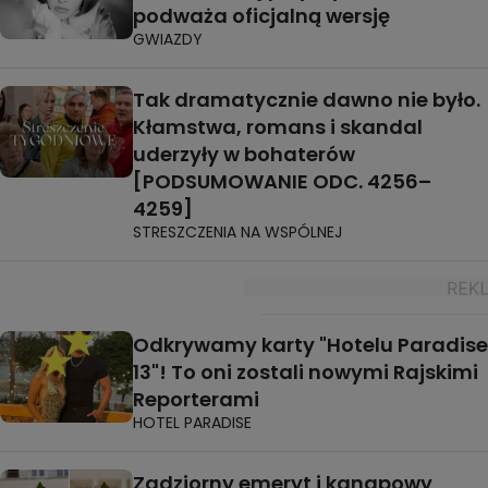
podważa oficjalną wersję
GWIAZDY
Tak dramatycznie dawno nie było.
Kłamstwa, romans i skandal
uderzyły w bohaterów
[PODSUMOWANIE ODC. 4256–
4259]
STRESZCZENIA NA WSPÓLNEJ
Odkrywamy karty "Hotelu Paradise
13"! To oni zostali nowymi Rajskimi
Reporterami
HOTEL PARADISE
Zadziorny emeryt i kanapowy