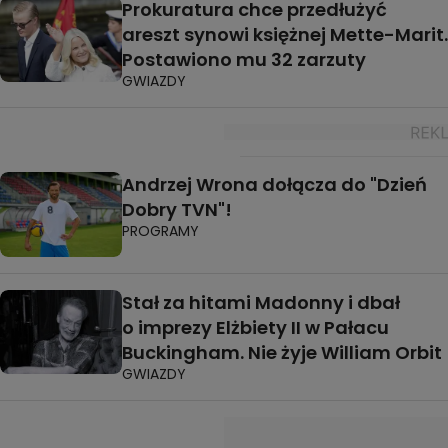
Prokuratura chce przedłużyć
areszt synowi księżnej Mette-Marit.
Postawiono mu 32 zarzuty
GWIAZDY
Andrzej Wrona dołącza do "Dzień
Dobry TVN"!
PROGRAMY
Stał za hitami Madonny i dbał
o imprezy Elżbiety II w Pałacu
Buckingham. Nie żyje William Orbit
GWIAZDY