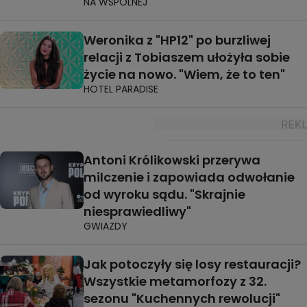
NA WSPÓLNEJ
Weronika z "HP12" po burzliwej
relacji z Tobiaszem ułożyła sobie
życie na nowo. "Wiem, że to ten"
HOTEL PARADISE
Antoni Królikowski przerywa
milczenie i zapowiada odwołanie
od wyroku sądu. "Skrajnie
niesprawiedliwy"
GWIAZDY
Jak potoczyły się losy restauracji?
Wszystkie metamorfozy z 32.
sezonu "Kuchennych rewolucji"