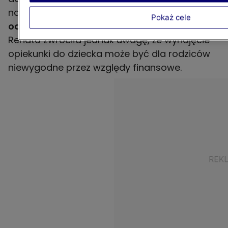
najmłodszymi. Poza tym,
jako osobę
Pokaż cele
odpowiednią do tej roli wskazały nianię.
Renata zwróciła jednak uwagę, że wynajęcie
opiekunki do dziecka może być dla rodziców
niewygodne przez względy finansowe.