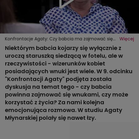
Konfrontacje Agaty: Czy babcia ma zajmować się
Więcej
wnukami, czy korzystać z życia?
Niektórym babcia kojarzy się wyłącznie z
uroczą staruszką siedzącą w fotelu, ale w
rzeczywistości - wizerunków kobiet
posiadających wnuki jest wiele. W 9. odcinku
"Konfrontacji Agaty" podjęta została
dyskusja na temat tego - czy babcia
powinna zajmować się wnukami, czy może
korzystać z życia? Za nami kolejna
emocjonująca rozmowa. W studiu Agaty
Młynarskiej polały się nawet łzy.