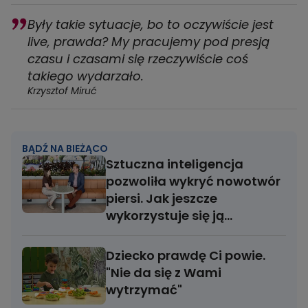
Były takie sytuacje, bo to oczywiście jest
live, prawda? My pracujemy pod presją
czasu i czasami się rzeczywiście coś
takiego wydarzało.
Krzysztof Miruć
BĄDŹ NA BIEŻĄCO
Sztuczna inteligencja
pozwoliła wykryć nowotwór
piersi. Jak jeszcze
wykorzystuje się ją
w medycynie?
Dziecko prawdę Ci powie.
"Nie da się z Wami
wytrzymać"