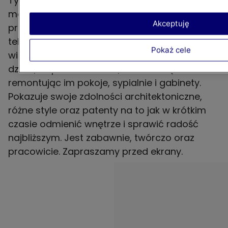
Tymczasem, kolejny sezon "Weekendowej
metamorfozy", z Krzysztofem Miruciem w roli
Akceptuję
prowadzącego, wkroczył już na ekrany
telewizorów! Tym razem, wraz ze swoją
Pokaż cele
wierną ekipą, architekt robi niespodzianki dla
dzieci, współmałżonków, a nawet sąsiadów -
remontując im pokoje, sypialnie i gabinety.
Pokazuje swoje zdolności architektoniczne,
różne style oraz patenty na to jak w krótkim
czasie odmienić wnętrze i sprawić radość
najbliższym. Jest zabawnie, twórczo oraz
pracowicie. Zapraszamy przed ekrany.