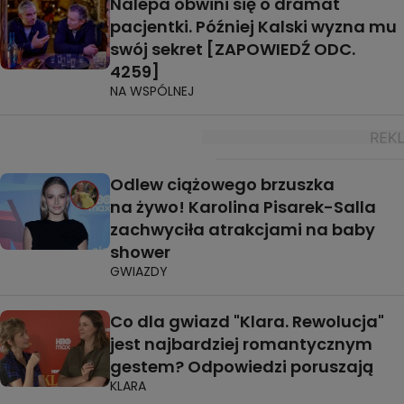
Nalepa obwini się o dramat
pacjentki. Później Kalski wyzna mu
swój sekret [ZAPOWIEDŹ ODC.
4259]
NA WSPÓLNEJ
Odlew ciążowego brzuszka
na żywo! Karolina Pisarek-Salla
zachwyciła atrakcjami na baby
shower
GWIAZDY
Co dla gwiazd "Klara. Rewolucja"
jest najbardziej romantycznym
gestem? Odpowiedzi poruszają
KLARA