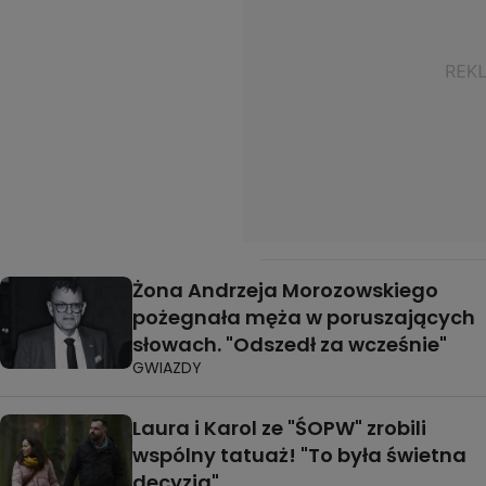
Żona Andrzeja Morozowskiego
pożegnała męża w poruszających
słowach. "Odszedł za wcześnie"
GWIAZDY
Laura i Karol ze "ŚOPW" zrobili
wspólny tatuaż! "To była świetna
decyzja"