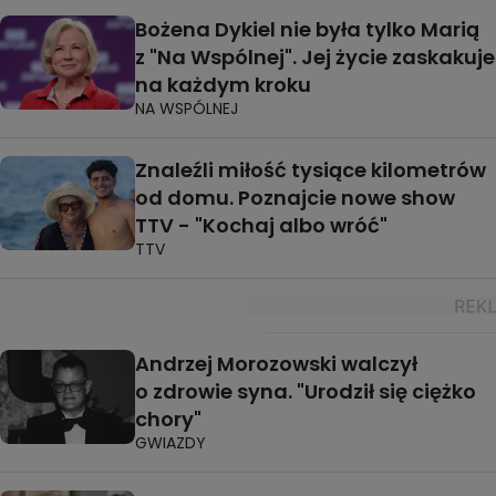
Bożena Dykiel nie była tylko Marią
z "Na Wspólnej". Jej życie zaskakuje
na każdym kroku
NA WSPÓLNEJ
Znaleźli miłość tysiące kilometrów
od domu. Poznajcie nowe show
TTV - "Kochaj albo wróć"
TTV
Andrzej Morozowski walczył
o zdrowie syna. "Urodził się ciężko
chory"
GWIAZDY