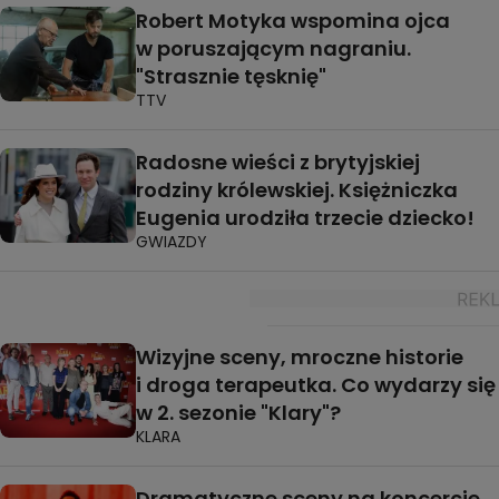
Robert Motyka wspomina ojca
w poruszającym nagraniu.
"Strasznie tęsknię"
TTV
Radosne wieści z brytyjskiej
rodziny królewskiej. Księżniczka
Eugenia urodziła trzecie dziecko!
GWIAZDY
Wizyjne sceny, mroczne historie
i droga terapeutka. Co wydarzy się
w 2. sezonie "Klary"?
KLARA
Dramatyczne sceny na koncercie