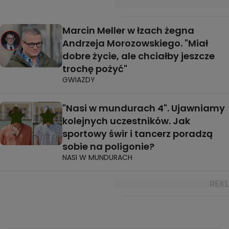
Marcin Meller w łzach żegna
Andrzeja Morozowskiego. "Miał
dobre życie, ale chciałby jeszcze
trochę pożyć"
GWIAZDY
"Nasi w mundurach 4". Ujawniamy
kolejnych uczestników. Jak
sportowy świr i tancerz poradzą
sobie na poligonie?
NASI W MUNDURACH