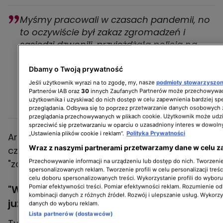
Myśmy pracowali w czasach pandemii, no
to oczywiście był zakaz zgromadzeń i
sąsiedzi dzwonili, przyjeżdżała policja na
plan, pukała do mieszkania, które myśmy
remontowali, ale było miło, sympatycznie,
Dbamy o Twoją prywatność
otwieraliśmy, panowie policjanci widzieli już
Jeśli użytkownik wyrazi na to zgodę, my, nasze
podmioty stowarzyszo
Partnerów IAB oraz
30
innych Zaufanych Partnerów może przechowywać
co się dzieje.
użytkownika i uzyskiwać do nich dostęp w celu zapewnienia bardziej 
Krzysztof Miruć
przeglądania. Odbywa się to poprzez przetwarzanie danych osobowych
przeglądania przechowywanych w plikach cookie. Użytkownik może udzi
sprzeciwić się przetwarzaniu w oparciu o uzasadniony interes w dowoln
„Ustawienia plików cookie i reklam”.
Polityka Prywatności
Architekt podkreślił, że takie "odwiedziny"
Wraz z naszymi partnerami przetwarzamy dane w celu z
często kończyły się pozdrowieniami lub...
Przechowywanie informacji na urządzeniu lub dostęp do nich. Tworzenie 
"zdjęciem dla żony".
spersonalizowanych reklam. Tworzenie profili w celu personalizacji treśc
celu doboru spersonalizowanych treści. Wykorzystanie profili do wybor
Pomiar efektywności treści. Pomiar efektywności reklam. Rozumienie odb
"Weekendowa metamorfoza" - sezon 6.
kombinacji danych z różnych źródeł. Rozwój i ulepszanie usług. Wykorz
już w emisji!
danych do wyboru reklam.
Lista partnerów (dostawców)