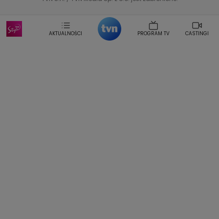
Dorota Szelagowska
Karolina Sobotka
Sonia Mietielica
Maciej Kuciel
Weekendowa Metamorfoza
Leszek Lichota
AKTUALNOŚCI
PROGRAM TV
CASTINGI
Kasia Wajda
Agata Kulesza
Boguslawa Bibi Brzezinska
Gwiazdy Muzyki
Maciej Stuhr
Klaudia El Dursi
Marta Wierzbicka
Izabella Krzan
Michal Pirog