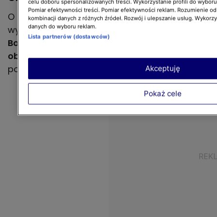
celu doboru spersonalizowanych treści. Wykorzystanie profili do wybor
Pomiar efektywności treści. Pomiar efektywności reklam. Rozumienie odb
O ile okrywę torfową powinno się obciąć i
kombinacji danych z różnych źródeł. Rozwój i ulepszanie usług. Wykorz
danych do wyboru reklam.
wyrzucić, o tyle w przypadku skórki
Kamila
Lista partnerów (dostawców)
Boś mówi stanowczo: pieczarek nie
obieramy!
W dodatku, można je jeść nie tylko
po obróbce termicznej, ale także na surowo.
Akceptuję
Pokaż cele