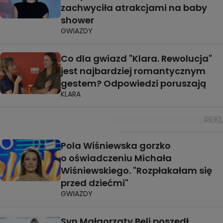
zachwyciła atrakcjami na baby
shower
GWIAZDY
Co dla gwiazd "Klara. Rewolucja"
jest najbardziej romantycznym
gestem? Odpowiedzi poruszają
KLARA
Pola Wiśniewska gorzko
o oświadczeniu Michała
Wiśniewskiego. "Rozpłakałam się
przed dziećmi"
GWIAZDY
Syn Małgorzaty Beli poszedł