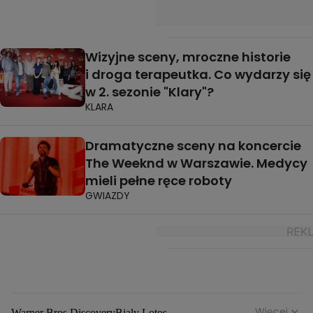
Wizyjne sceny, mroczne historie
i droga terapeutka. Co wydarzy się
w 2. sezonie "Klary"?
KLARA
Dramatyczne sceny na koncercie
The Weeknd w Warszawie. Medycy
mieli pełne ręce roboty
GWIAZDY
Więcej
Warner Bros Discovery
Bialy Lotos