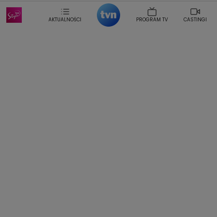
Sonia Mietielica
Maciej Kuciel
Weekendowa Metamorfoza
Leszek Lichota
AKTUALNOŚCI
PROGRAM TV
CASTINGI
Kasia Wajda
Agata Kulesza
Boguslawa Bibi Brzezinska
Gwiazdy Muzyki
Maciej Stuhr
Klaudia El Dursi
Marta Wierzbicka
Izabella Krzan
Michal Pirog