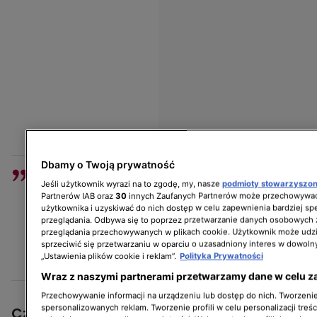
Dbamy o Twoją prywatność
Okrywa torfowa jest czarna i na tej czarnej
Jeśli użytkownik wyrazi na to zgodę, my, nasze
podmioty stowarzyszo
tak jakby ziemi wychodzi taki meszek. Jeśli
Partnerów IAB oraz
30
innych Zaufanych Partnerów może przechowywać
by była to pleśń to by była na całej
użytkownika i uzyskiwać do nich dostęp w celu zapewnienia bardziej 
przeglądania. Odbywa się to poprzez przetwarzanie danych osobowych
pieczarce, zaczynając tutaj od główki i ta
przeglądania przechowywanych w plikach cookie. Użytkownik może udzi
pieczarka by była taka śliska, brzydka
sprzeciwić się przetwarzaniu w oparciu o uzasadniony interes w dowoln
„Ustawienia plików cookie i reklam”.
Polityka Prywatności
- tłumaczyła Kamila Boś.
Wraz z naszymi partnerami przetwarzamy dane w celu z
Przechowywanie informacji na urządzeniu lub dostęp do nich. Tworzenie 
spersonalizowanych reklam. Tworzenie profili w celu personalizacji treśc
Czy pieczarki trzeba obierać ze skórki?