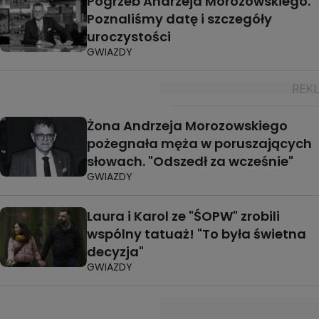
Pogrzeb Andrzeja Morozowskiego.
Poznaliśmy datę i szczegóły
uroczystości
GWIAZDY
Żona Andrzeja Morozowskiego
pożegnała męża w poruszających
słowach. "Odszedł za wcześnie"
GWIAZDY
Laura i Karol ze "ŚOPW" zrobili
wspólny tatuaż! "To była świetna
decyzja"
GWIAZDY