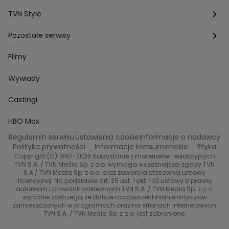
Michal Przedlacki
Sandra Plajzer
Dariusz Wnuk
Kuchenne rewolucje
Detektywi
Damy i wieśniaczki
Program TV
TVN Style
Katarzyna Marczak
Aleksandra Adamska
Gogglebox
Bartlomiej Kotschedoff
Jakub Stachowiak
Azja Express
Back to school
Aktualności
Aktualności
Pozostałe serwisy
Bartosz Laskowski
Pawel Olejnik
Marta Dobosz
MasterChef
Zuzanna Kaszuba
Ada Szczepaniak
Zakup w ciemno
Nasze Programy
Castingi
TVN24
Filmy
Kuba Nowaczkiewicz
Iza Kuna
Piotr Koprowski
Gogglebox. Przed telewizorem
Castingi
Wideo
Eurosport
Ewa Galica
Wywiady
Tvn7
Marta Malikowska
Kinga Jasik
Oskar Netkowski
Natalia Natsu Karczmarczyk
99 gra o wszystko
Nasze Programy
TVN
Castingi
Kacper Jeneralski
Marta Mandaryna Wisniewska
Na Wspolnej
Twoja Stara
Radoslaw Majdan
Życie na kredycie
Program TV
Dzień Dobry TVN
HBO Max
Katarzyna Rozmyslowicz
Monika Olejnik
Regulamin serwisu
Ustawienia cookie
Informacje o nadawcy
Anna Samusionek
Przepisy
Przemyslaw Cypryanski
TVN7
Polityka prywatności
Informacje konsumenckie
Etyka
Damian Michalowski
Ewa Piekut
Copyright (C) 1997-2025 Korzystanie z materiałów redakcyjnych
TVN Turbo
Magdalena Gwozdz
Kuchenne Rewolucje
TVN S.A. / TVN Media Sp. z o.o. wymaga wcześniejszej zgody TVN
S.A./ TVN Media Sp. z o.o. oraz zawarcia stosownej umowy
Tadeusz Huk
Lucyna Malec
Ewa Gawryluk
licencyjnej. Na podstawie art. 25 ust. 1 pkt. 1 b) ustawy o prawie
Co za tydzień
Marta Jankowska
Bartosz Skrobisz
autorskim i prawach pokrewnych TVN S.A. / TVN Media Sp. z o.o.
wyraźnie zastrzega, że dalsze rozpowszechnianie artykułów
Malwina Wedzikowska
Krzysztof Skorzynski
TTV
zamieszczonych w programach oraz na stronach internetowych
Helena Englert
Aleksander Zniszczol
TVN S.A. / TVN Media Sp. z o.o. jest zabronione.
Dorota Szelagowska
Karolina Sobotka