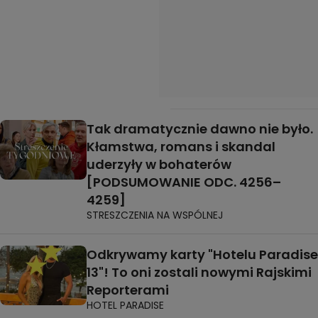
Tak dramatycznie dawno nie było.
Kłamstwa, romans i skandal
uderzyły w bohaterów
[PODSUMOWANIE ODC. 4256–
4259]
STRESZCZENIA NA WSPÓLNEJ
Odkrywamy karty "Hotelu Paradise
13"! To oni zostali nowymi Rajskimi
Reporterami
HOTEL PARADISE