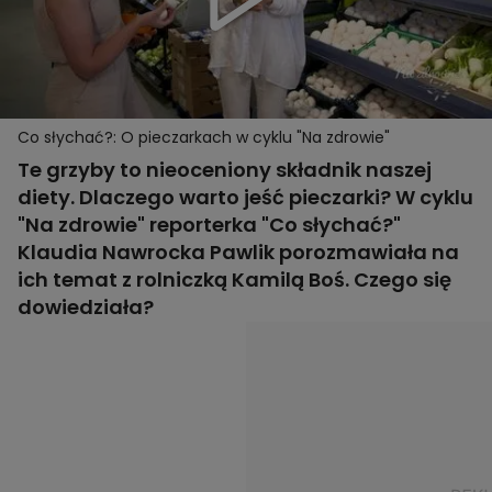
Co słychać?: O pieczarkach w cyklu "Na zdrowie"
Te grzyby to nieoceniony składnik naszej
diety. Dlaczego warto jeść pieczarki? W cyklu
"Na zdrowie" reporterka "Co słychać?"
Klaudia Nawrocka Pawlik porozmawiała na
ich temat z rolniczką Kamilą Boś. Czego się
dowiedziała?