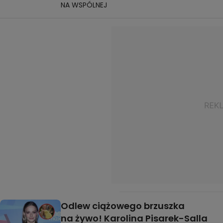
NA WSPÓLNEJ
Odlew ciążowego brzuszka
na żywo! Karolina Pisarek-Salla