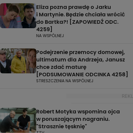
Eliza pozna prawdę o Jarku
i Martynie. Będzie chciała wrócić
do Bartka?! [ZAPOWIEDŹ ODC.
4259]
NA WSPÓLNEJ
Podejrzenie przemocy domowej,
ultimatum dla Andrzeja, Janusz
chce zdać maturę
[PODSUMOWANIE ODCINKA 4258]
STRESZCZENIA NA WSPÓLNEJ
Robert Motyka wspomina ojca
w poruszającym nagraniu.
"Strasznie tęsknię"
TTV