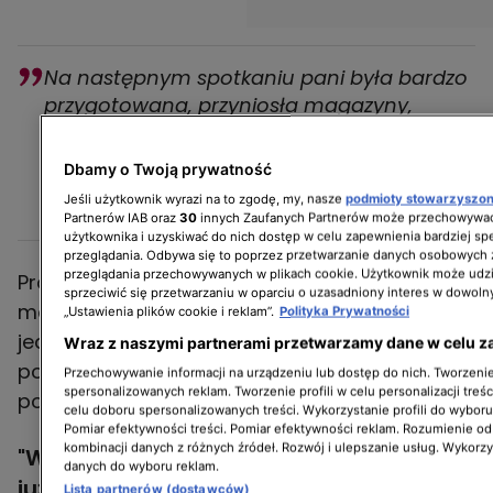
Na następnym spotkaniu pani była bardzo
przygotowana, przyniosła magazyny,
pozaznaczane, tu ładna kuchnia, tu ładna
łazienka, a pan przyszedł i pokazał
Dbamy o Twoją prywatność
samochód, zegarek i jacht.
Jeśli użytkownik wyrazi na to zgodę, my, nasze
podmioty stowarzyszo
Krzysztof Miruć
Partnerów IAB oraz
30
innych Zaufanych Partnerów może przechowywać
użytkownika i uzyskiwać do nich dostęp w celu zapewnienia bardziej 
przeglądania. Odbywa się to poprzez przetwarzanie danych osobowych
przeglądania przechowywanych w plikach cookie. Użytkownik może udzi
Prowadzący programów "Weekendowa
sprzeciwić się przetwarzaniu w oparciu o uzasadniony interes w dowoln
metamorfoza" oraz "Zgłoś remont" zwrócił
„Ustawienia plików cookie i reklam”.
Polityka Prywatności
jednak uwagę, że nawet taka prezentacja
Wraz z naszymi partnerami przetwarzamy dane w celu z
podpowiedziała mu co oraz w jakiej stylistyce
Przechowywanie informacji na urządzeniu lub dostęp do nich. Tworzenie 
spersonalizowanych reklam. Tworzenie profili w celu personalizacji treśc
podoba się klientowi i ułatwiła dalszą pracę.
celu doboru spersonalizowanych treści. Wykorzystanie profili do wybor
Pomiar efektywności treści. Pomiar efektywności reklam. Rozumienie odb
kombinacji danych z różnych źródeł. Rozwój i ulepszanie usług. Wykorz
"Weekendowa metamorfoza" - sezon 6.
danych do wyboru reklam.
już w emisji!
Lista partnerów (dostawców)