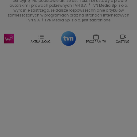
licencyjnej. Na podstawie art. 25 ust. 1 pkt. 1 b) ustawy o prawie
Co za tydzień
Marta Jankowska
Bartosz Skrobisz
autorskim i prawach pokrewnych TVN S.A. / TVN Media Sp. z o.o.
wyraźnie zastrzega, że dalsze rozpowszechnianie artykułów
Malwina Wedzikowska
Krzysztof Skorzynski
TTV
zamieszczonych w programach oraz na stronach internetowych
Helena Englert
Aleksander Zniszczol
TVN S.A. / TVN Media Sp. z o.o. jest zabronione.
Dorota Szelagowska
Karolina Sobotka
Sonia Mietielica
Maciej Kuciel
Weekendowa Metamorfoza
Leszek Lichota
AKTUALNOŚCI
PROGRAM TV
CASTINGI
Kasia Wajda
Agata Kulesza
Boguslawa Bibi Brzezinska
Gwiazdy Muzyki
Maciej Stuhr
Klaudia El Dursi
Marta Wierzbicka
Izabella Krzan
Michal Pirog