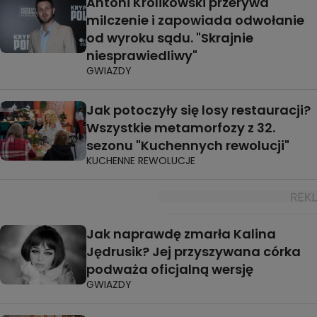
Antoni Królikowski przerywa
milczenie i zapowiada odwołanie
od wyroku sądu. "Skrajnie
niesprawiedliwy"
GWIAZDY
Jak potoczyły się losy restauracji?
Wszystkie metamorfozy z 32.
sezonu "Kuchennych rewolucji"
KUCHENNE REWOLUCJE
Jak naprawdę zmarła Kalina
Jędrusik? Jej przyszywana córka
podważa oficjalną wersję
GWIAZDY