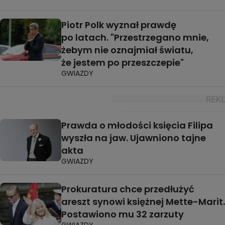
Piotr Polk wyznał prawdę
po latach. "Przestrzegano mnie,
żebym nie oznajmiał światu,
że jestem po przeszczepie"
GWIAZDY
Prawda o młodości księcia Filipa
wyszła na jaw. Ujawniono tajne
akta
GWIAZDY
Prokuratura chce przedłużyć
areszt synowi księżnej Mette-Marit.
Postawiono mu 32 zarzuty
GWIAZDY