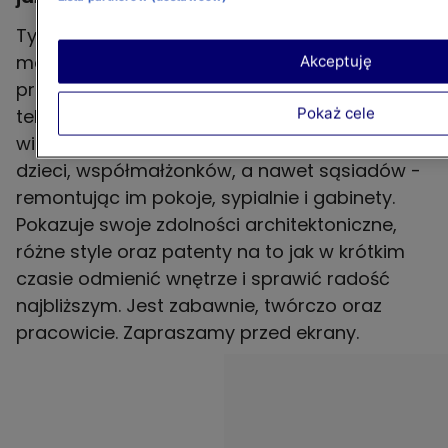
Tymczasem, kolejny sezon "Weekendowej
metamorfozy", z Krzysztofem Miruciem w roli
Akceptuję
prowadzącego, wkroczył już na ekrany
Pokaż cele
telewizorów! Tym razem, wraz ze swoją
wierną ekipą, architekt robi niespodzianki dla
dzieci, współmałżonków, a nawet sąsiadów -
remontując im pokoje, sypialnie i gabinety.
Pokazuje swoje zdolności architektoniczne,
różne style oraz patenty na to jak w krótkim
czasie odmienić wnętrze i sprawić radość
najbliższym. Jest zabawnie, twórczo oraz
pracowicie. Zapraszamy przed ekrany.