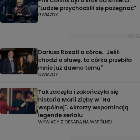
Phil Collins był o krok od śmierci.
"Ludzie przychodzili się pożegnać"
GWIAZDY
Dariusz Rosati o córce. "Jeśli
chodzi o sławę, to córka przebiła
mnie już dawno temu"
GWIAZDY
Tak zaczęła i zakończyła się
historia Marii Zięby w "Na
Wspólnej". Aktorzy wspominają
legendę serialu
WYWIADY Z OBSADĄ NA WSPÓLNEJ