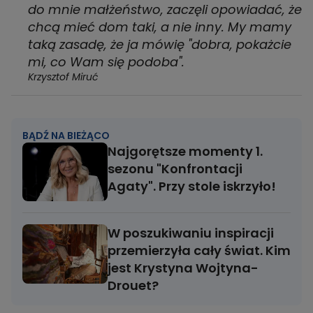
do mnie małżeństwo, zaczęli opowiadać, że
chcą mieć dom taki, a nie inny. My mamy
taką zasadę, że ja mówię "dobra, pokażcie
mi, co Wam się podoba".
Krzysztof Miruć
BĄDŹ NA BIEŻĄCO
Najgorętsze momenty 1.
sezonu "Konfrontacji
Agaty". Przy stole iskrzyło!
W poszukiwaniu inspiracji
przemierzyła cały świat. Kim
jest Krystyna Wojtyna-
Drouet?