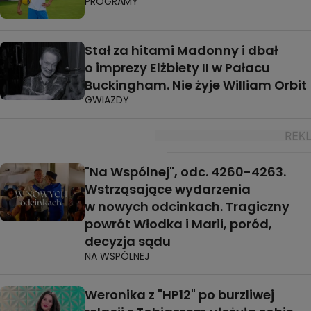
PROGRAMY
Stał za hitami Madonny i dbał
o imprezy Elżbiety II w Pałacu
Buckingham. Nie żyje William Orbit
GWIAZDY
"Na Wspólnej", odc. 4260-4263.
Wstrząsające wydarzenia
w nowych odcinkach. Tragiczny
powrót Włodka i Marii, poród,
decyzja sądu
NA WSPÓLNEJ
Weronika z "HP12" po burzliwej