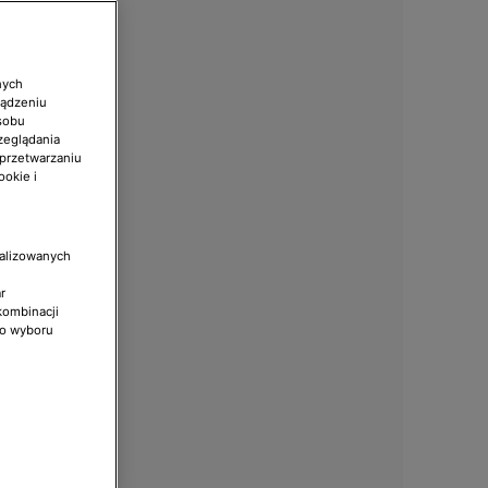
nych
ządzeniu
sobu
zeglądania
 przetwarzaniu
ookie i
nalizowanych
r
kombinacji
do wyboru