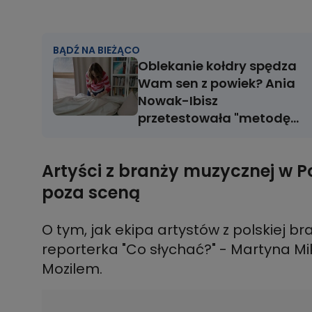
BĄDŹ NA BIEŻĄCO
Oblekanie kołdry spędza
Wam sen z powiek? Ania
Nowak-Ibisz
przetestowała "metodę
rolowaną"!
Artyści z branży muzycznej w P
poza sceną
O tym, jak ekipa artystów z polskiej 
reporterka "Co słychać?" - Martyna M
Mozilem.