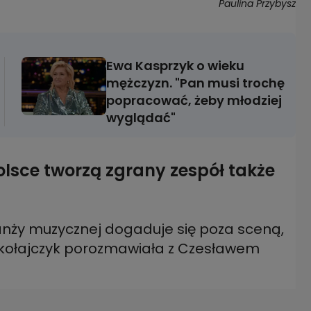
Paulina Przybysz
Ewa Kasprzyk o wieku
mężczyzn. "Pan musi trochę
popracować, żeby młodziej
wyglądać"
olsce tworzą zgrany zespół także
branży muzycznej dogaduje się poza sceną,
ikołajczyk porozmawiała z Czesławem