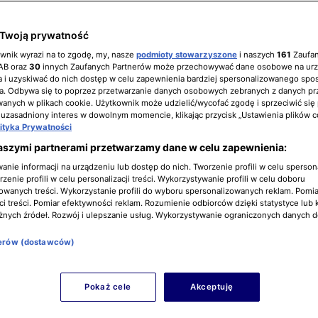
Twoją prywatność
ownik wyrazi na to zgodę, my, nasze
podmioty stowarzyszone
i naszych
161
Zaufa
IAB oraz
30
innych Zaufanych Partnerów może przechowywać dane osobowe na ur
 i uzyskiwać do nich dostęp w celu zapewnienia bardziej spersonalizowanego spo
a. Odbywa się to poprzez przetwarzanie danych osobowych zebranych z danych pr
nych w plikach cookie. Użytkownik może udzielić/wycofać zgodę i sprzeciwić się
 uzasadniony interes w dowolnym momencie, klikając przycisk „Ustawienia plików c
lityka Prywatności
aszymi partnerami przetwarzamy dane w celu zapewnienia:
nie informacji na urządzeniu lub dostęp do nich. Tworzenie profili w celu sperso
zenie profili w celu personalizacji treści. Wykorzystywanie profili w celu doboru
owanych treści. Wykorzystanie profili do wyboru spersonalizowanych reklam. Pomia
i treści. Pomiar efektywności reklam. Rozumienie odbiorców dzięki statystyce lub 
żnych źródeł. Rozwój i ulepszanie usług. Wykorzystywanie ograniczonych danych 
nerów (dostawców)
Pokaż cele
Akceptuję