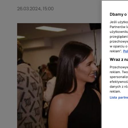
26.03.2024, 15:00
Dbamy o 
Jeśli użytk
Partnerów 
użytkownika
przeglądani
przechowywa
w oparciu o
reklam”.
Po
Wraz z n
Przechowywa
reklam. Twor
spersonaliz
efektywnośc
danych z ró
reklam.
Lista part