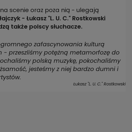
 na scenie oraz poza nią - ulegają
jczyk - Łukasz "L. U. C." Rostkowski
zą także polscy słuchacze.
d ogromnego zafascynowania kulturą
m - przeszliśmy potężną metamorfozę do
ochaliśmy polską muzykę, pokochaliśmy
żsamość, jesteśmy z niej bardzo dumni i
tystów.
Łukasz "L. U. C." Rostkowski