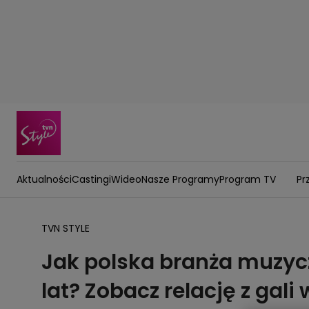
Aktualności
Castingi
Wideo
Nasze Programy
Program TV
Pr
TVN STYLE
Jak polska branża muzycz
lat? Zobacz relację z gal