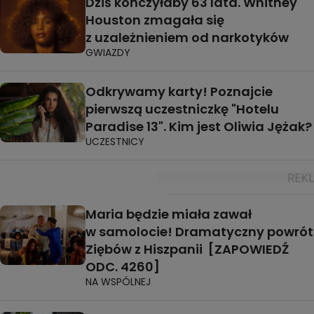
Dziś kończyłaby 63 lata. Whitney
Houston zmagała się
z uzależnieniem od narkotyków
GWIAZDY
Odkrywamy karty! Poznajcie
pierwszą uczestniczkę "Hotelu
Paradise 13". Kim jest Oliwia Jężak?
UCZESTNICY
Maria będzie miała zawał
w samolocie! Dramatyczny powrót
Ziębów z Hiszpanii [ZAPOWIEDŹ
ODC. 4260]
NA WSPÓLNEJ