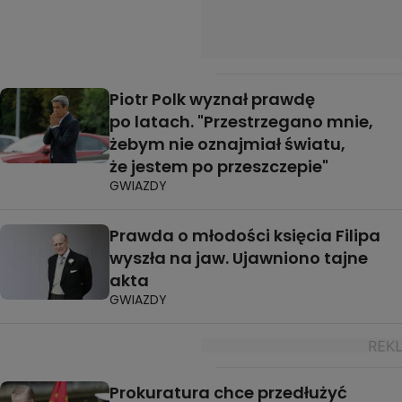
Piotr Polk wyznał prawdę
po latach. "Przestrzegano mnie,
żebym nie oznajmiał światu,
że jestem po przeszczepie"
GWIAZDY
Prawda o młodości księcia Filipa
wyszła na jaw. Ujawniono tajne
akta
GWIAZDY
Prokuratura chce przedłużyć