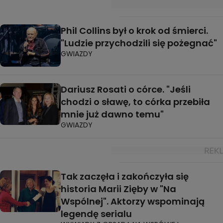
Phil Collins był o krok od śmierci.
"Ludzie przychodzili się pożegnać"
GWIAZDY
Dariusz Rosati o córce. "Jeśli
chodzi o sławę, to córka przebiła
mnie już dawno temu"
GWIAZDY
Tak zaczęła i zakończyła się
historia Marii Zięby w "Na
Wspólnej". Aktorzy wspominają
legendę serialu