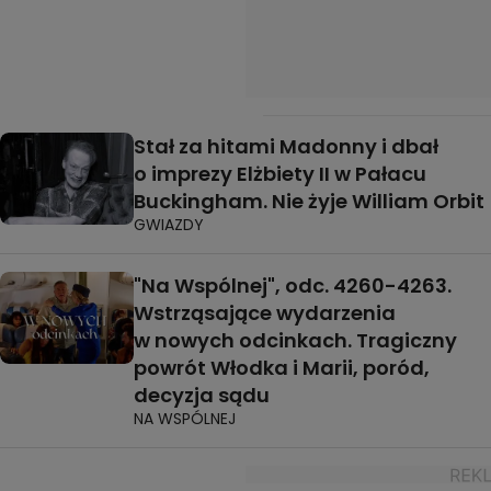
Stał za hitami Madonny i dbał
o imprezy Elżbiety II w Pałacu
Buckingham. Nie żyje William Orbit
GWIAZDY
"Na Wspólnej", odc. 4260-4263.
Wstrząsające wydarzenia
w nowych odcinkach. Tragiczny
powrót Włodka i Marii, poród,
decyzja sądu
NA WSPÓLNEJ