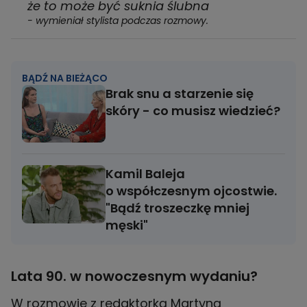
że to może być suknia ślubna
- wymieniał stylista podczas rozmowy.
BĄDŹ NA BIEŻĄCO
Brak snu a starzenie się
skóry - co musisz wiedzieć?
Kamil Baleja
o współczesnym ojcostwie.
"Bądź troszeczkę mniej
męski"
Lata 90. w nowoczesnym wydaniu?
W rozmowie z redaktorką Martyną