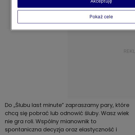
Akceptuję
Pokaż cele
Do „Ślubu last minute” zapraszamy pary, które
chcą się pobrać lub odnowić śluby. Wasz wiek
nie gra roli. Wspólny mianownik to
spontaniczna decyzja oraz elastyczność i