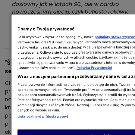
dosłowny jak w latach 90., ale w bardzo
nowoczesnym ujęciu, czyli bufiaste rękawy,
gładkie tkaniny, dekolty w serduszko. Takie
typowe suto marszczone księżniczki też są
Dbamy o Twoją prywatność
cały czas na czasie
Jeśli użytkownik wyrazi na to zgodę, my, nasze
podmioty stowarzyszo
- tłumaczył Piotr Sałata.
Partnerów IAB oraz
30
innych Zaufanych Partnerów może przechowywać
użytkownika i uzyskiwać do nich dostęp w celu zapewnienia bardziej 
przeglądania. Odbywa się to poprzez przetwarzanie danych osobowych
przeglądania przechowywanych w plikach cookie. Użytkownik może udzi
"Ślub last minute" - casting do drugiej
sprzeciwić się przetwarzaniu w oparciu o uzasadniony interes w dowoln
„Ustawienia plików cookie i reklam”.
Polityka Prywatności
serii programu wciąż trwa
Wraz z naszymi partnerami przetwarzamy dane w celu z
Choć pierwsze odcinki drugiego sezonu
Przechowywanie informacji na urządzeniu lub dostęp do nich. Tworzenie 
spersonalizowanych reklam. Tworzenie profili w celu personalizacji treśc
programu TVN Style "Ślub last minute" są już
celu doboru spersonalizowanych treści. Wykorzystanie profili do wybor
nagrywane,
wciąż poszukiwane są pary,
Pomiar efektywności treści. Pomiar efektywności reklam. Rozumienie odb
kombinacji danych z różnych źródeł. Rozwój i ulepszanie usług. Wykorz
które chciałyby wziąć w nim udział
i
danych do wyboru reklam.
powiedzieć sobie "tak" podczas uroczystości
Lista partnerów (dostawców)
przygotowanej przez naszych ślubnych
ekspertów.