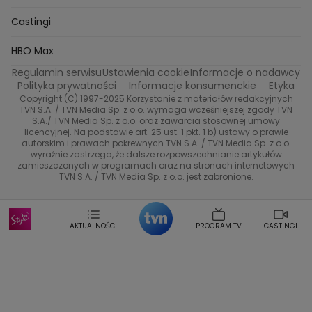
Oskar Netkowski
Natalia Natsu Karczmarczyk
99 gra o wszystko
Nasze Programy
TVN
Castingi
Kacper Jeneralski
Marta Mandaryna Wisniewska
Na Wspolnej
Twoja Stara
Radoslaw Majdan
Życie na kredycie
Program TV
Dzień Dobry TVN
HBO Max
Katarzyna Rozmyslowicz
Monika Olejnik
Regulamin serwisu
Ustawienia cookie
Informacje o nadawcy
Anna Samusionek
Przepisy
Przemyslaw Cypryanski
TVN7
Polityka prywatności
Informacje konsumenckie
Etyka
Damian Michalowski
Ewa Piekut
Copyright (C) 1997-2025 Korzystanie z materiałów redakcyjnych
TVN Turbo
Magdalena Gwozdz
Kuchenne Rewolucje
TVN S.A. / TVN Media Sp. z o.o. wymaga wcześniejszej zgody TVN
S.A./ TVN Media Sp. z o.o. oraz zawarcia stosownej umowy
Tadeusz Huk
Lucyna Malec
Ewa Gawryluk
licencyjnej. Na podstawie art. 25 ust. 1 pkt. 1 b) ustawy o prawie
Co za tydzień
Marta Jankowska
Bartosz Skrobisz
autorskim i prawach pokrewnych TVN S.A. / TVN Media Sp. z o.o.
wyraźnie zastrzega, że dalsze rozpowszechnianie artykułów
Malwina Wedzikowska
Krzysztof Skorzynski
TTV
zamieszczonych w programach oraz na stronach internetowych
Helena Englert
Aleksander Zniszczol
TVN S.A. / TVN Media Sp. z o.o. jest zabronione.
Dorota Szelagowska
Karolina Sobotka
Sonia Mietielica
Maciej Kuciel
Weekendowa Metamorfoza
Leszek Lichota
AKTUALNOŚCI
PROGRAM TV
CASTINGI
Kasia Wajda
Agata Kulesza
Boguslawa Bibi Brzezinska
Gwiazdy Muzyki
Maciej Stuhr
Klaudia El Dursi
Marta Wierzbicka
Izabella Krzan
Michal Pirog