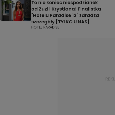
To nie koniec niespodzianek
od Zuzi i Krystiana! Finalistka
"Hotelu Paradise 12" zdradza
szczegóły [TYLKO U NAS]
HOTEL PARADISE