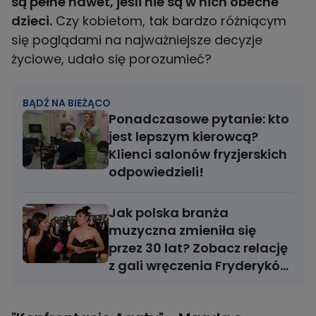
są pełne nawet, jeśli nie są w nich obecne
dzieci.
Czy kobietom, tak bardzo różniącym
się poglądami na najważniejsze decyzje
życiowe, udało się porozumieć?
BĄDŹ NA BIEŻĄCO
Ponadczasowe pytanie: kto
jest lepszym kierowcą?
Klienci salonów fryzjerskich
odpowiedzieli!
Jak polska branża
muzyczna zmieniła się
przez 30 lat? Zobacz relację
z gali wręczenia Fryderyków
2024