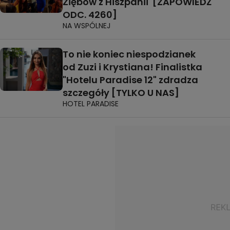
Ziębów z Hiszpanii [ZAPOWIEDŹ
ODC. 4260]
NA WSPÓLNEJ
To nie koniec niespodzianek
od Zuzi i Krystiana! Finalistka
"Hotelu Paradise 12" zdradza
szczegóły [TYLKO U NAS]
HOTEL PARADISE