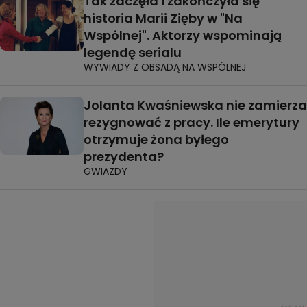
Tak zaczęła i zakończyła się
historia Marii Zięby w "Na
Wspólnej". Aktorzy wspominają
legendę serialu
WYWIADY Z OBSADĄ NA WSPÓLNEJ
Jolanta Kwaśniewska nie zamierza
rezygnować z pracy. Ile emerytury
otrzymuje żona byłego
prezydenta?
GWIAZDY