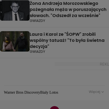
Żona Andrzeja Morozowskiego
pożegnała męża w poruszających
słowach. "Odszedł za wcześnie"
GWIAZDY
Laura i Karol ze "ŚOPW" zrobili
wspólny tatuaż! "To była świetna
decyzja"
GWIAZDY
Więcej
Warner Bros Discovery
Bialy Lotos
Niebezpieczne Dzielnice
Malgorzata Rozenek Majdan