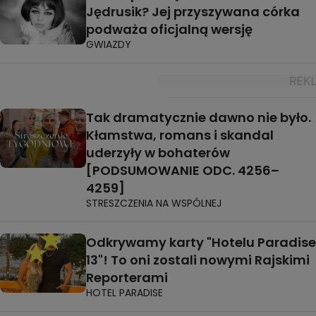
Jędrusik? Jej przyszywana córka
podważa oficjalną wersję
GWIAZDY
Tak dramatycznie dawno nie było.
Kłamstwa, romans i skandal
uderzyły w bohaterów
[PODSUMOWANIE ODC. 4256–
4259]
STRESZCZENIA NA WSPÓLNEJ
Odkrywamy karty "Hotelu Paradise
13"! To oni zostali nowymi Rajskimi
Reporterami
HOTEL PARADISE