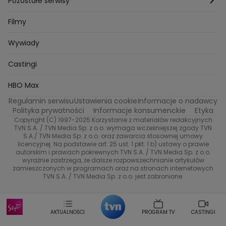
Pozostałe serwisy
Bartosz Laskowski
Pawel Olejnik
Marta Dobosz
MasterChef
Zuzanna Kaszuba
Ada Szczepaniak
Zakup w ciemno
Nasze Programy
Castingi
TVN24
Filmy
Kuba Nowaczkiewicz
Iza Kuna
Piotr Koprowski
Gogglebox. Przed telewizorem
Castingi
Wideo
Eurosport
Ewa Galica
Wywiady
Tvn7
Marta Malikowska
Kinga Jasik
Oskar Netkowski
Natalia Natsu Karczmarczyk
99 gra o wszystko
Nasze Programy
TVN
Castingi
Kacper Jeneralski
Marta Mandaryna Wisniewska
Na Wspolnej
Twoja Stara
Radoslaw Majdan
Życie na kredycie
Program TV
Dzień Dobry TVN
HBO Max
Katarzyna Rozmyslowicz
Monika Olejnik
Regulamin serwisu
Ustawienia cookie
Informacje o nadawcy
Anna Samusionek
Przepisy
Przemyslaw Cypryanski
TVN7
Polityka prywatności
Informacje konsumenckie
Etyka
Damian Michalowski
Ewa Piekut
Copyright (C) 1997-2025 Korzystanie z materiałów redakcyjnych
TVN Turbo
Magdalena Gwozdz
Kuchenne Rewolucje
TVN S.A. / TVN Media Sp. z o.o. wymaga wcześniejszej zgody TVN
S.A./ TVN Media Sp. z o.o. oraz zawarcia stosownej umowy
Tadeusz Huk
Lucyna Malec
Ewa Gawryluk
licencyjnej. Na podstawie art. 25 ust. 1 pkt. 1 b) ustawy o prawie
Co za tydzień
Marta Jankowska
Bartosz Skrobisz
autorskim i prawach pokrewnych TVN S.A. / TVN Media Sp. z o.o.
wyraźnie zastrzega, że dalsze rozpowszechnianie artykułów
Malwina Wedzikowska
Krzysztof Skorzynski
TTV
zamieszczonych w programach oraz na stronach internetowych
Helena Englert
Aleksander Zniszczol
TVN S.A. / TVN Media Sp. z o.o. jest zabronione.
Dorota Szelagowska
Karolina Sobotka
Sonia Mietielica
Maciej Kuciel
Weekendowa Metamorfoza
Leszek Lichota
AKTUALNOŚCI
PROGRAM TV
CASTINGI
Kasia Wajda
Agata Kulesza