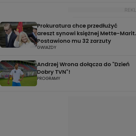
Prokuratura chce przedłużyć
areszt synowi księżnej Mette-Marit.
Postawiono mu 32 zarzuty
GWIAZDY
Andrzej Wrona dołącza do "Dzień
Dobry TVN"!
PROGRAMY