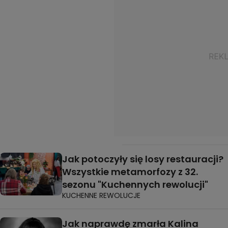
Jak potoczyły się losy restauracji?
Wszystkie metamorfozy z 32.
sezonu "Kuchennych rewolucji"
KUCHENNE REWOLUCJE
Jak naprawdę zmarła Kalina