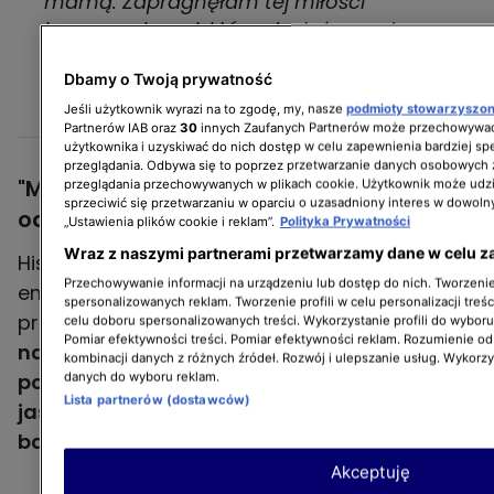
mamą. Zapragnęłam tej miłości
bezwarunkowej, którą dostałam od
dziecka. To jest najpiękniejszy moment,
Dbamy o Twoją prywatność
który przeżyłam i nikt mi tego nie zabierze.
Magda
Jeśli użytkownik wyrazi na to zgodę, my, nasze
podmioty stowarzyszo
Partnerów IAB oraz
30
innych Zaufanych Partnerów może przechowywać
użytkownika i uzyskiwać do nich dostęp w celu zapewnienia bardziej 
przeglądania. Odbywa się to poprzez przetwarzanie danych osobowych
"Mieć, czy nie mieć dzieci?". Bohaterki
przeglądania przechowywanych w plikach cookie. Użytkownik może udzi
sprzeciwić się przetwarzaniu w oparciu o uzasadniony interes w dowoln
odpowiadają: nic na siłę!
„Ustawienia plików cookie i reklam”.
Polityka Prywatności
Wraz z naszymi partnerami przetwarzamy dane w celu z
Historia opowiedziana przez Magdę wzbudziła
Przechowywanie informacji na urządzeniu lub dostęp do nich. Tworzenie 
emocje w kobietach, które siedziały po
spersonalizowanych reklam. Tworzenie profili w celu personalizacji treśc
przeciwnej stronie stołu.
Małgosia przyznała
celu doboru spersonalizowanych treści. Wykorzystanie profili do wybor
Pomiar efektywności treści. Pomiar efektywności reklam. Rozumienie odb
nawet, że ona także wzruszyła się, widząc
kombinacji danych z różnych źródeł. Rozwój i ulepszanie usług. Wykorz
poruszenie szczęśliwej mamy. Jednocześnie
danych do wyboru reklam.
Lista partnerów (dostawców)
jasno określiła, że macierzyństwo to nie jej
bajka.
Akceptuję