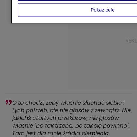
Pokaż cele
O to chodzi, żeby właśnie słuchać siebie i
tych potrzeb, ale nie głosów z zewnątrz. Nie
jakichś utartych przekazów, nie głosów
właśnie "bo tak trzeba, bo tak się powinno".
Tam jest dla mnie źródło cierpienia.