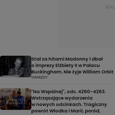
Stał za hitami Madonny i dbał
o imprezy Elżbiety II w Pałacu
Buckingham. Nie żyje William Orbit
GWIAZDY
"Na Wspólnej", odc. 4260-4263.
Wstrząsające wydarzenia
w nowych odcinkach. Tragiczny
powrót Włodka i Marii, poród,