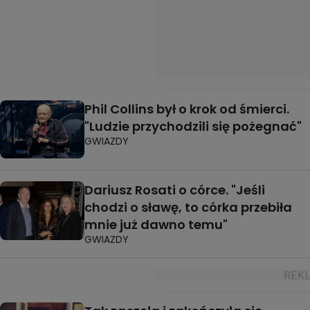
Phil Collins był o krok od śmierci.
"Ludzie przychodzili się pożegnać"
GWIAZDY
Dariusz Rosati o córce. "Jeśli
chodzi o sławę, to córka przebiła
mnie już dawno temu"
GWIAZDY