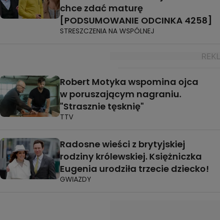
chce zdać maturę
[PODSUMOWANIE ODCINKA 4258]
STRESZCZENIA NA WSPÓLNEJ
Robert Motyka wspomina ojca
w poruszającym nagraniu.
"Strasznie tęsknię"
TTV
Radosne wieści z brytyjskiej
rodziny królewskiej. Księżniczka
Eugenia urodziła trzecie dziecko!
GWIAZDY