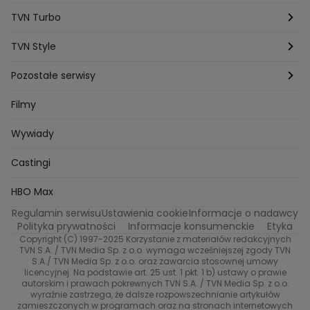
Top Model
Na Wspólnej
MÓWIĘ WAM!
Kanapowcy
Natalia Czerska
TVN Turbo
Jacek Jelonek
Eurosport
Michal Przedlacki
Sandra Plajzer
Dariusz Wnuk
Kuchenne rewolucje
Detektywi
Damy i wieśniaczki
Program TV
TVN Style
Katarzyna Marczak
Aleksandra Adamska
Gogglebox
Bartlomiej Kotschedoff
Jakub Stachowiak
Azja Express
Back to school
Aktualności
Aktualności
Pozostałe serwisy
Bartosz Laskowski
Pawel Olejnik
Marta Dobosz
MasterChef
Zuzanna Kaszuba
Ada Szczepaniak
Zakup w ciemno
Nasze Programy
Castingi
TVN24
Filmy
Kuba Nowaczkiewicz
Iza Kuna
Piotr Koprowski
Gogglebox. Przed telewizorem
Castingi
Wideo
Eurosport
Ewa Galica
Wywiady
Tvn7
Marta Malikowska
Kinga Jasik
Oskar Netkowski
Natalia Natsu Karczmarczyk
99 gra o wszystko
Nasze Programy
TVN
Castingi
Kacper Jeneralski
Marta Mandaryna Wisniewska
Na Wspolnej
Twoja Stara
Radoslaw Majdan
Życie na kredycie
Program TV
Dzień Dobry TVN
HBO Max
Katarzyna Rozmyslowicz
Monika Olejnik
Regulamin serwisu
Ustawienia cookie
Informacje o nadawcy
Anna Samusionek
Przepisy
Przemyslaw Cypryanski
TVN7
Polityka prywatności
Informacje konsumenckie
Etyka
Damian Michalowski
Ewa Piekut
Copyright (C) 1997-2025 Korzystanie z materiałów redakcyjnych
TVN Turbo
Magdalena Gwozdz
Kuchenne Rewolucje
TVN S.A. / TVN Media Sp. z o.o. wymaga wcześniejszej zgody TVN
S.A./ TVN Media Sp. z o.o. oraz zawarcia stosownej umowy
Tadeusz Huk
Lucyna Malec
Ewa Gawryluk
licencyjnej. Na podstawie art. 25 ust. 1 pkt. 1 b) ustawy o prawie
Co za tydzień
Marta Jankowska
Bartosz Skrobisz
autorskim i prawach pokrewnych TVN S.A. / TVN Media Sp. z o.o.
wyraźnie zastrzega, że dalsze rozpowszechnianie artykułów
Malwina Wedzikowska
Krzysztof Skorzynski
TTV
zamieszczonych w programach oraz na stronach internetowych