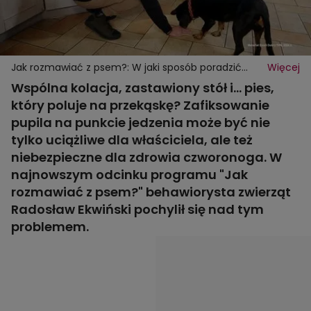
Jak rozmawiać z psem?: W jaki sposób poradzić
Więcej
sobie z pupilem zafiksowanym na punkcie jedzenia?
Wspólna kolacja, zastawiony stół i... pies,
który poluje na przekąskę? Zafiksowanie
pupila na punkcie jedzenia może być nie
tylko uciążliwe dla właściciela, ale też
niebezpieczne dla zdrowia czworonoga. W
najnowszym odcinku programu "Jak
rozmawiać z psem?" behawiorysta zwierząt
Radosław Ekwiński pochylił się nad tym
problemem.