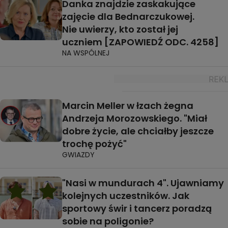
Danka znajdzie zaskakujące
zajęcie dla Bednarczukowej.
Nie uwierzy, kto został jej
uczniem [ZAPOWIEDŹ ODC. 4258]
NA WSPÓLNEJ
Marcin Meller w łzach żegna
Andrzeja Morozowskiego. "Miał
dobre życie, ale chciałby jeszcze
trochę pożyć"
GWIAZDY
"Nasi w mundurach 4". Ujawniamy
kolejnych uczestników. Jak
sportowy świr i tancerz poradzą
sobie na poligonie?