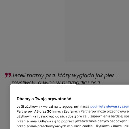
Jeżeli mamy psa, który wygląda jak pies
myśliwski, a więc w przypadku psa
myśliwskiego coś, co wygląda jak ciągła
chęć wykazania się, a potem już rzucam się
Dbamy o Twoją prywatność
i zjadam, jest zachowaniem jak najbardziej
Jeśli użytkownik wyrazi na to zgodę, my, nasze
podmioty stowarzyszo
instynktownym
Partnerów IAB oraz
30
innych Zaufanych Partnerów może przechowywać
użytkownika i uzyskiwać do nich dostęp w celu zapewnienia bardziej 
- podał jeden z możliwych powodów.
przeglądania. Odbywa się to poprzez przetwarzanie danych osobowych
przeglądania przechowywanych w plikach cookie. Użytkownik może udzi