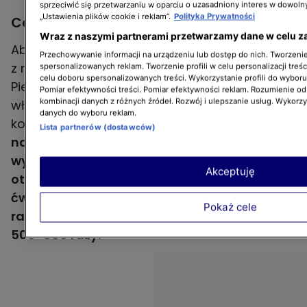
sprzeciwić się przetwarzaniu w oparciu o uzasadniony interes w dowoln
„Ustawienia plików cookie i reklam”.
Polityka Prywatności
Co zrobić, gdy pies chce ciągle jeść?
Wraz z naszymi partnerami przetwarzamy dane w celu z
Aby oduczyć psa ciągłego podjadania, należy
Przechowywanie informacji na urządzeniu lub dostęp do nich. Tworzenie 
z nim bardzo konsekwentnie pracować.
spersonalizowanych reklam. Tworzenie profili w celu personalizacji treśc
celu doboru spersonalizowanych treści. Wykorzystanie profili do wybor
Pierwszą rzeczą, jaką Radek Ekwiński doradził
Pomiar efektywności treści. Pomiar efektywności reklam. Rozumienie odb
kombinacji danych z różnych źródeł. Rozwój i ulepszanie usług. Wykorz
właścicielowi Buni, było nauczenie pupila
danych do wyboru reklam.
komendy "nie". Behawiorysta podkreślił, że
Lista partnerów (dostawców)
nauka może przynosić efekty, kiedy
wykonanie komendy będzie wiązało się z
Akceptuję
otrzymaniem atrakcyjnej nagrody. Dodał, iż
ćwiczenie należy powtarzać co najmniej pięć
Pokaż cele
razy dziennie i wykonać je w sumie około
500-800 razy.