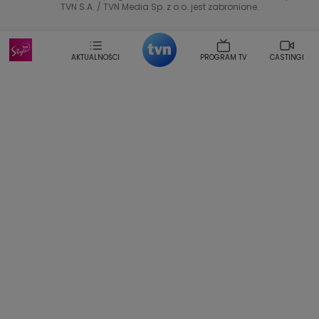
Helena Englert
Aleksander Zniszczol
TVN S.A. / TVN Media Sp. z o.o. jest zabronione.
Dorota Szelagowska
Karolina Sobotka
Sonia Mietielica
Maciej Kuciel
Weekendowa Metamorfoza
Leszek Lichota
AKTUALNOŚCI
PROGRAM TV
CASTINGI
Kasia Wajda
Agata Kulesza
Boguslawa Bibi Brzezinska
Gwiazdy Muzyki
Maciej Stuhr
Klaudia El Dursi
Marta Wierzbicka
Izabella Krzan
Michal Pirog