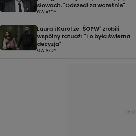
słowach. "Odszedł za wcześnie"
GWIAZDY
Laura i Karol ze "ŚOPW" zrobili
wspólny tatuaż! "To była świetna
decyzja"
GWIAZDY